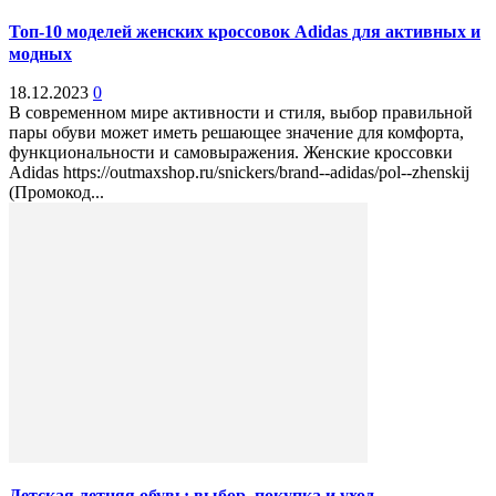
Топ-10 моделей женских кроссовок Adidas для активных и
модных
18.12.2023
0
В современном мире активности и стиля, выбор правильной
пары обуви может иметь решающее значение для комфорта,
функциональности и самовыражения. Женские кроссовки
Adidas https://outmaxshop.ru/snickers/brand--adidas/pol--zhenskij
(Промокод...
Детская летняя обувь: выбор, покупка и уход