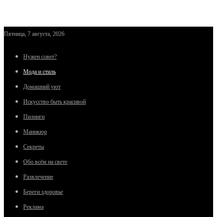
Пятница, 7 августа, 2026
Нужен совет?
Мода и стиль
Домашний уют
Искусство быть красивой
Пилинги
Маникюр
Секреты
Обо всём на свете
Развлечение
Береги здоровье
Реклама