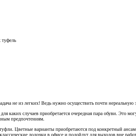
 туфель
адача не из легких! Ведь нужно осуществить почти нереальную з
 для каких случаев приобретается очередная пара обуви. Это мо
ичным предпочтениям.
 туфли. Цветные варианты приобретаются под конкретный анса
классические лодочки в офисе и подойдут для выходов вне рабо