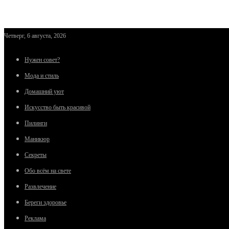
Четверг, 6 августа, 2026
Нужен совет?
Мода и стиль
Домашний уют
Искусство быть красивой
Пилинги
Маникюр
Секреты
Обо всём на свете
Развлечение
Береги здоровье
Реклама