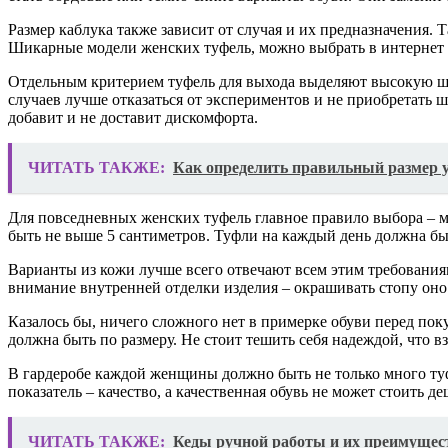
Размер каблука также зависит от случая и их предназначения. 
Шикарные модели женских туфель, можно выбрать в интернет мага
Отдельным критерием туфель для выхода выделяют высокую шпи
случаев лучше отказаться от экспериментов и не приобретать 
добавит и не доставит дискомфорта.
ЧИТАТЬ ТАКЖЕ:
Как определить правильный размер у
Для повседневных женских туфель главное правило выбора – м
быть не выше 5 сантиметров. Туфли на каждый день должна бы
Варианты из кожи лучше всего отвечают всем этим требованиям
внимание внутренней отделки изделия – окрашивать стопу оно
Казалось бы, ничего сложного нет в примерке обуви перед поку
должна быть по размеру. Не стоит тешить себя надеждой, что вз
В гардеробе каждой женщины должно быть не только много туфе
показатель – качество, а качественная обувь не может стоить де
ЧИТАТЬ ТАКЖЕ:
Кеды ручной работы и их преимущес