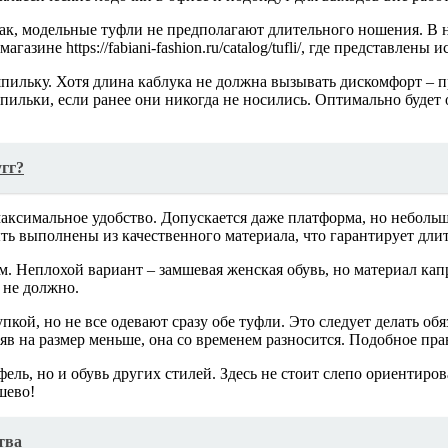
Так, модельные туфли не предполагают длительного ношения. В н
зине https://fabiani-fashion.ru/catalog/tufli/, где представлен
льку. Хотя длина каблука не должна вызывать дискомфорт – пр
шпильки, если ранее они никогда не носились. Оптимально будет
гг?
аксимальное удобство. Допускается даже платформа, но небольш
ть выполнены из качественного материала, что гарантирует дли
. Неплохой вариант – замшевая женская обувь, но материал капр
 не должно.
пкой, но не все одевают сразу обе туфли. Это следует делать об
яв на размер меньше, она со временем разносится. Подобное прав
ль, но и обувь других стилей. Здесь не стоит слепо ориентиров
шево!
тва