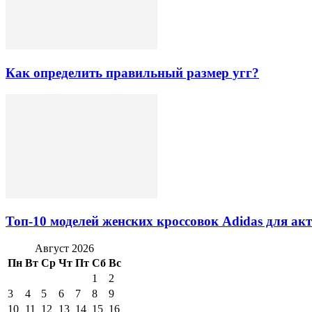
Как определить правильный размер угг?
Топ-10 моделей женских кроссовок Adidas для а
Август 2026
Пн
Вт
Ср
Чт
Пт
Сб
Вс
1
2
3
4
5
6
7
8
9
10
11
12
13
14
15
16