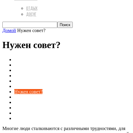
ОТДЫХ
ДОСУГ
Домой
Нужен совет?
Нужен совет?
Береги здоровье
Досуг
Интернет
Искусство быть красивой
Мода и стиль
Новости24
Нужен совет?
Обо всём на свете
Развлечение
Реклама
Секс
Статьи
Многие люди сталкиваются с различными трудностями, для