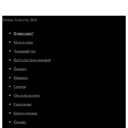
Четверг, 6 августа, 2026
Нужен совет?
Мода и стиль
Домашний уют
Искусство быть красивой
Пилинги
Маникюр
Секреты
Обо всём на свете
Развлечение
Береги здоровье
Реклама