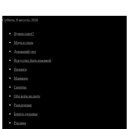
Суббота, 8 августа, 2026
Нужен совет?
Мода и стиль
Домашний уют
Искусство быть красивой
Пилинги
Маникюр
Секреты
Обо всём на свете
Развлечение
Береги здоровье
Реклама