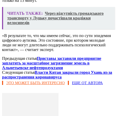
только на 15 минут.
ЧИТАТЬ ТАКЖЕ:
Через відсутність громадського
транспорту у Луцьку почастішали крадіжки
велосипедів
«В результате то, что мы имеем сейчас, это по сути эпидемия
цифрового аутизма. Это состояние, при котором молодые
люди не могут длительно поддерживать психологический
контакт», — считает эксперт.
Предыдущая статья
Приставы заставили предприятие
заплатить за масштабное загрязнение земель в
Альметьевске нефтепродуктами
Следующая статья
Власти Китая закрыли город Ухань из-за
распространения коронавируса
ЭТО МОЖЕТ БЫТЬ ИНТЕРЕСНО
ЕЩЕ ОТ АВТОРА