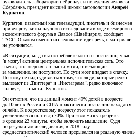
руководитель лаборатории нейронаук и поведения человека
Сбербанка, президент высшей школы методологии
Андрей
Курпатов
.
Курпатов, известный как телеведущий, писатель и бизнесмен,
привел результаты научного исследования в ходе всемирного
экономического форума в Давосе (Швейцария), сообщает
ТАСС. О каком именно исследовании идет речь, в материале
не уточняется.
«В ситуации, когда вы потребляете контент постоянно, у вас
[в мозгу] активна центральная исполнительская сеть. Это
значит, что энергия в те части мозга, отвечающие
за мышление, не поступают. По сути мозг впадает в спячку.
Поэтому не надо удивляться тому, что люди, которые редко
вылезают из „Твиттера“ и „Инстаграма“, редко включают
голову», — отметил Курпатов.
Он отметил, что на данный момент 40% детей в возрасте
до 10 лет в России и США практически постоянно находятся
онлайн. К подростковому возрасту этот показатель
увеличивается почти до 70%. При этом мозгу требуется
в среднем 23 минуты, чтобы включить мышление. Судя
по результатам исследования, в 2018 году
среднестатистический человек прерывался на реальную жизнь