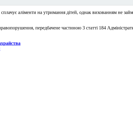
, сплачує аліменти на утримання дітей, однак вихованням не займ
равопорушення, передбачене частиною 3 статті 184 Адміністрати
ахрайства
и