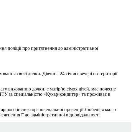
ння поліції про притягнення до адміністративної
вання своєї дочки. Дівчина 24 січня ввечері на території
агу вихованню дочки, є матір’ю сімох дітей, має почесне
НТУ за спеціальністю «Кухар-кондитер» та проживає в
старшого інспектора ювенальної превенції Любешівського
тягнення її до адміністративної відповідальності.