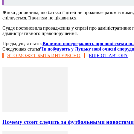
Жінка доповнила, що батько її дітей не проживає разом із ними
спілкується, її життям не цікавиться.
Суддя постановила провадження у справі про адміністративне п
адміністративного правопорушення.
Предыдущая статья
Волинян попереджають про нові схеми ш
Следующая статья
Чи побудують у Луцьку нові очисні споруд
ЭТО МОЖЕТ БЫТЬ ИНТЕРЕСНО
ЕЩЕ ОТ АВТОРА
Почему стоит следить за футбольными новостями