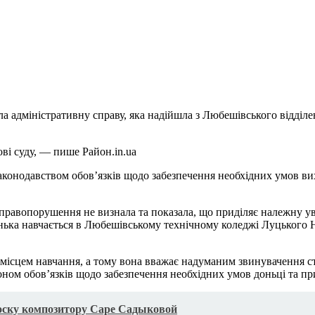
а адміністративну справу, яка надійшла з Любешівського відділе
ві суду, — пише Pайон.in.ua
конодавством обов’язків щодо забезпечення необхідних умов вихо
 правопорушення не визнала та показала, що приділяє належну ув
донька навчається в Любешівському технічному коледжі Луцького 
а місцем навчання, а тому вона вважає надуманим звинувачення 
коном обов’язків щодо забезпечення необхідних умов доньці та при
оску композитору Саре Садыковой