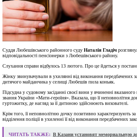
Суддя Любешівського районного суду
Наталія Гладіч
розглянул
відповідальності пенсіонерки з Любешівського району.
Слухання справи відбулось 13 лютого. Про це йдеться у постано
Жінку звинувачували в ухилянні від виконання передбачених за
дитячого майданчика у селищі Любешів пила коньяк.
Підсудна у судовому засіданні своєї вини у вчиненні вказаного
звання України «Мати-героїня». Вказала, що її неповнолітня 
гуртожитку, де нагляд за її дитиною здійснюють вихователі.
Крім того, її неповнолітню дочку позитивно характеризують з
відділення поліції в ухиленні її від виконання передбачених за
ЧИТАТЬ ТАКЖЕ:
В Казани установят мемориальную д