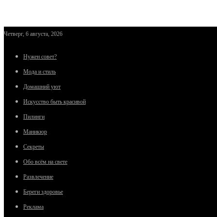
Четверг, 6 августа, 2026
Нужен совет?
Мода и стиль
Домашний уют
Искусство быть красивой
Пилинги
Маникюр
Секреты
Обо всём на свете
Развлечение
Береги здоровье
Реклама