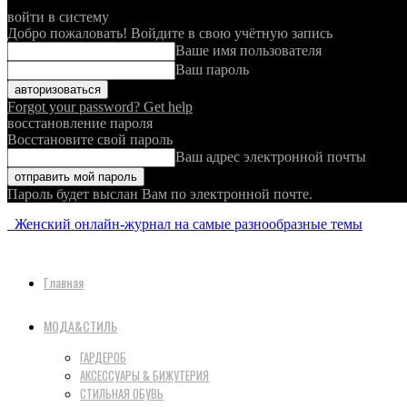
войти в систему
Добро пожаловать! Войдите в свою учётную запись
Ваше имя пользователя
Ваш пароль
Forgot your password? Get help
восстановление пароля
Восстановите свой пароль
Ваш адрес электронной почты
Пароль будет выслан Вам по электронной почте.
Женский онлайн-журнал на самые разнообразные темы
Главная
МОДА&СТИЛЬ
ГАРДЕРОБ
АКСЕССУАРЫ & БИЖУТЕРИЯ
СТИЛЬНАЯ ОБУВЬ