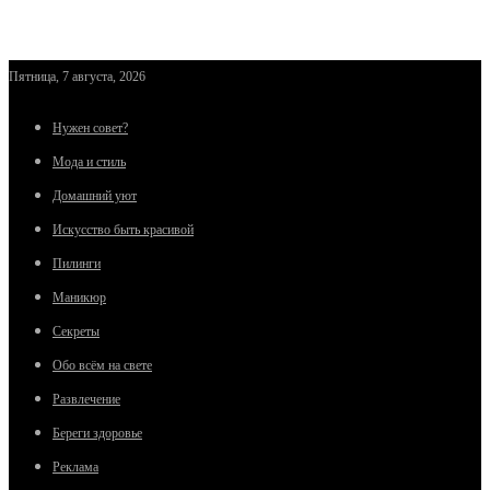
Пятница, 7 августа, 2026
Нужен совет?
Мода и стиль
Домашний уют
Искусство быть красивой
Пилинги
Маникюр
Секреты
Обо всём на свете
Развлечение
Береги здоровье
Реклама