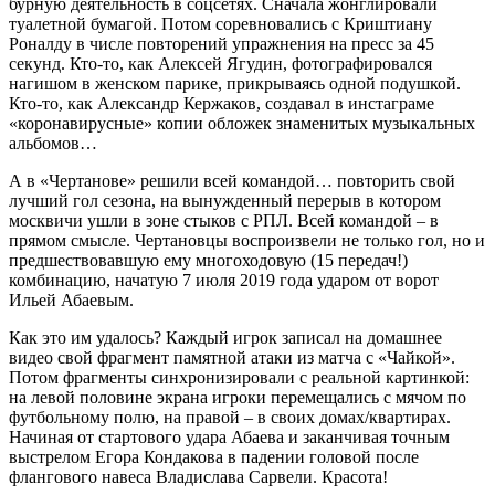
бурную деятельность в соцсетях. Сначала жонглировали
туалетной бумагой. Потом соревновались с Криштиану
Роналду в числе повторений упражнения на пресс за 45
секунд. Кто-то, как Алексей Ягудин, фотографировался
нагишом в женском парике, прикрываясь одной подушкой.
Кто-то, как Александр Кержаков, создавал в инстаграме
«коронавирусные» копии обложек знаменитых музыкальных
альбомов…
А в «Чертанове» решили всей командой… повторить свой
лучший гол сезона, на вынужденный перерыв в котором
москвичи ушли в зоне стыков с РПЛ. Всей командой – в
прямом смысле. Чертановцы воспроизвели не только гол, но и
предшествовавшую ему многоходовую (15 передач!)
комбинацию, начатую 7 июля 2019 года ударом от ворот
Ильей Абаевым.
Как это им удалось? Каждый игрок записал на домашнее
видео свой фрагмент памятной атаки из матча с «Чайкой».
Потом фрагменты синхронизировали с реальной картинкой:
на левой половине экрана игроки перемещались с мячом по
футбольному полю, на правой – в своих домах/квартирах.
Начиная от стартового удара Абаева и заканчивая точным
выстрелом Егора Кондакова в падении головой после
флангового навеса Владислава Сарвели. Красота!