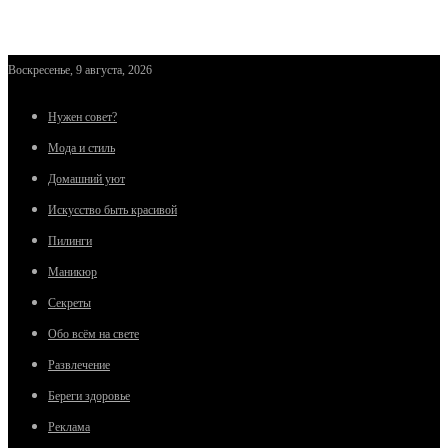
Воскресенье, 9 августа, 2026
Нужен совет?
Мода и стиль
Домашний уют
Искусство быть красивой
Пилинги
Маникюр
Секреты
Обо всём на свете
Развлечение
Береги здоровье
Реклама