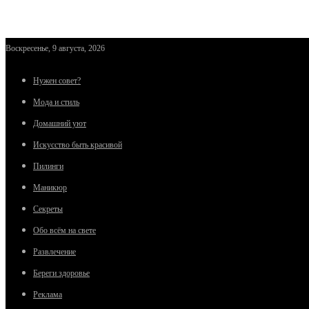
Воскресенье, 9 августа, 2026
Нужен совет?
Мода и стиль
Домашний уют
Искусство быть красивой
Пилинги
Маникюр
Секреты
Обо всём на свете
Развлечение
Береги здоровье
Реклама