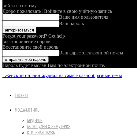
войти в систему
Добро пожаловать! Войдите в свою учётную запись
Ваше имя пользователя
Ваш пароль
Forgot your password? Get help
восстановление пароля
Восстановите свой пароль
Ваш адрес электронной почты
Пароль будет выслан Вам по электронной почте.
Женский онлайн-журнал на самые разнообразные темы
Главная
МОДА&СТИЛЬ
ГАРДЕРОБ
АКСЕССУАРЫ & БИЖУТЕРИЯ
СТИЛЬНАЯ ОБУВЬ