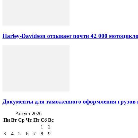
Harley-Davidson отзывает почти 42 000 мотоцикл
Документы для таможенного оформления грузов 
Август 2026
Пн
Вт
Ср
Чт
Пт
Сб
Вс
1
2
3
4
5
6
7
8
9