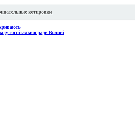
рицательные котировки
акривають
аду госпітальної ради Волині