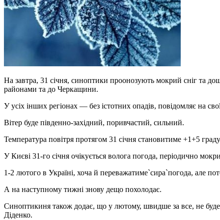
На завтра, 31 січня, синоптики проонозують мокрий сніг та д
районами та до Черкащини.
У усіх інших регіонах — без істотних опадів, повідомляє на св
Вітер буде південно-західний, поривчастий, сильний.
Температура повітря протягом 31 січня становитиме +1+5 градус
У Києві 31-го січня очікується волога погода, періодично мокри
1-2 лютого в Україні, хоча й переважатиме`сира`погода, але поте
А на наступному тижні знову дещо похолодає.
Синоптикиня також додає, що у лютому, швидше за все, не буде
Діденко.