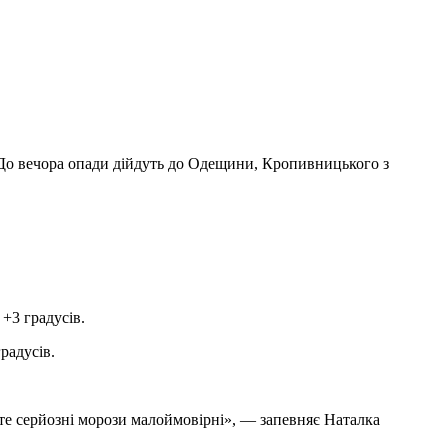
. До вечора опади дійдуть до Одещини, Кропивницького з
 +3 градусів.
радусів.
оте серйозні морози малоймовірні», — запевняє Наталка