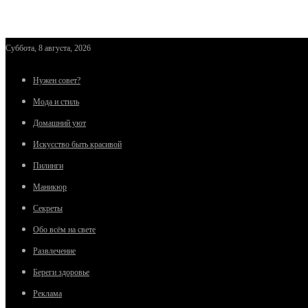
Суббота, 8 августа, 2026
Нужен совет?
Мода и стиль
Домашний уют
Искусство быть красивой
Пилинги
Маникюр
Секреты
Обо всём на свете
Развлечение
Береги здоровье
Реклама