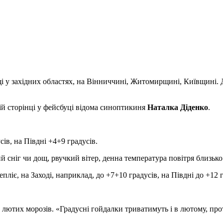
ощі у західних областях, на Вінниччині, Житомирщині, Київщині
оїй сторінці у фейсбуці відома синоптикиня
Наталка Діденко
.
ів, на Півдні +4+9 градусів.
й сніг чи дощ, рвучкий вітер, денна температура повітря близько
пліє, на Заході, наприклад, до +7+10 градусів, на Півдні до +12 г
 лютих морозів. «Градусні гойдалки триватимуть і в лютому, пр