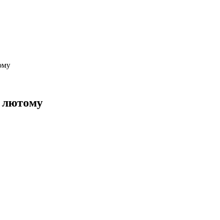
ому
у лютому