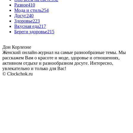
Разное
410
Мода и стиль
254
Досуг
240
Здоровье
223
Вкусная еда
217
Береги здоровье
215
Дон Корлеоне
Женский онлайн-журнал на самые разнообразные темы. Мы
расскажем Вам о красоте и моде, здоровье и отношениях,
активном отдыхе и разнообразном досуге. Интересно,
увлекательно и только для Вас!
© Clockchok.ru