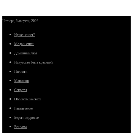
Четверг, 6 августа, 2026
Нужен совет?
Мода и стиль
Домашний уют
Искусство быть красивой
Пилинги
Маникюр
Секреты
Обо всём на свете
Развлечение
Береги здоровье
Реклама