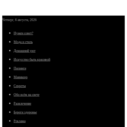
Четверг, 6 августа, 2026
Нужен совет?
Мода и стиль
Домашний уют
Искусство быть красивой
Пилинги
Маникюр
Секреты
Обо всём на свете
Развлечение
Береги здоровье
Реклама