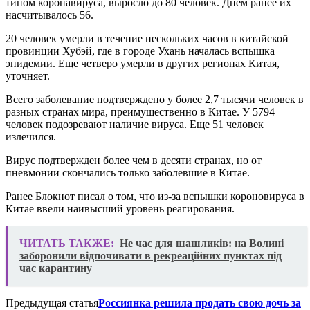
типом коронавируса, выросло до 80 человек. Днем ранее их
насчитывалось 56.
20 человек умерли в течение нескольких часов в китайской
провинции Хубэй, где в городе Ухань началась вспышка
эпидемии. Еще четверо умерли в других регионах Китая,
уточняет.
Всего заболевание подтверждено у более 2,7 тысячи человек в
разных странах мира, преимущественно в Китае. У 5794
человек подозревают наличие вируса. Еще 51 человек
излечился.
Вирус подтвержден более чем в десяти странах, но от
пневмонии скончались только заболевшие в Китае.
Ранее Блокнот писал о том, что из-за вспышки короновируса в
Китае ввели наивысший уровень реагирования.
ЧИТАТЬ ТАКЖЕ:
Не час для шашликів: на Волині
заборонили відпочивати в рекреаційних пунктах під
час карантину
Предыдущая статья
Россиянка решила продать свою дочь за