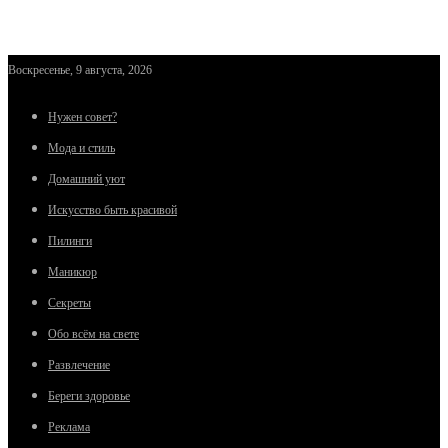
Воскресенье, 9 августа, 2026
Нужен совет?
Мода и стиль
Домашний уют
Искусство быть красивой
Пилинги
Маникюр
Секреты
Обо всём на свете
Развлечение
Береги здоровье
Реклама