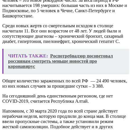
человек – это новое рекордное число. За весь период в РФ
насчитывается 198 умерших: большая часть из них в Москве и
Подмосковье, по 5 человек в Чечне, Санкт-Петербурге и
Башкортостане.
Среди новых жертв со смертельным исходом в столице
насчитали 11. Все они возрастом от 48 лет. У людей были и
сопутствующие диагнозы – хронический бронхит, сахарный
диабет, гипертония, пиелонефрит, хронический гепатит С.
ЧИТАТЬ ТАКЖЕ:
Роспотребнадзор посоветовал
россиянам смотреть меньше новостей про
коронавирус
Общее количество зараженных по всей РФ — 24 490 человек,
из них новых случаев за прошедшие сутки – 3 388.
На сегодняшний день единственным регионом, где нет
COVID-2019, считается Республика Алтай.
Напомним, с 30 марта 2020 года по всей стране действует
нерабочая неделя, которую продлили до конца мая. В столице
ввели пропускные системы, а также установили режим
жесткой самоизоляции. Подобное действует и в других