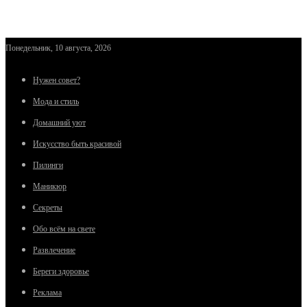
Понедельник, 10 августа, 2026
Нужен совет?
Мода и стиль
Домашний уют
Искусство быть красивой
Пилинги
Маникюр
Секреты
Обо всём на свете
Развлечение
Береги здоровье
Реклама