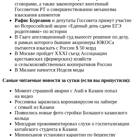
сговорами, а также законопроект внесенный
Госсоветом РТ о совершенствовании механизма
взыскания алиментов
Рафис Бурганов
и депутаты Госсовета примут участие
во Всероссийской акции «Единый день сдачи ЕГЭ
родителями» по истории
В Гааге апелляционный суд вынесет решение по делу,
в рамках которого бывшие акционеры ЮКОСа
пытаются взыскать с России $ 50 млрд
В Москве пройдет XXXI съезд Ассоциации
крестьянских (фермерских) хозяйств
и сельскохозяйственных кооперативов России
В Милане начнется Неделя моды
Самые читаемые новости за сутки (если вы пропустили):
Момент страшной аварии с Audi в Казани попал
на видео
Россиянка заразилась коронавирусом на лайнере
с семьей из Казани
Появились новые фото стройки Большого казанского
кольца
Минздрав прокомментировал слухи о госпитализации
китайского студента в Казани
Минниханов установил карантин по бешенству