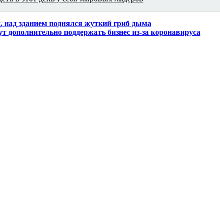
, над зданием поднялся жуткий гриб дыма
гут дополнительно поддержать бизнес из-за коронавируса