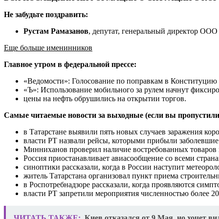
Не забудьте поздравить:
Рустам Рамазанов
, депутат, генеральный директор ОО
Еще больше именинников
Главное утром в федеральной прессе:
«Ведомости»: Голосование по поправкам в Конституцию 
«Ъ»: Использование мобильного за рулем начнут фиксир
цены на нефть обрушились на открытии торгов.
Самые читаемые новости за выходные (если вы пропустили
в Татарстане выявили пять новых случаев заражения кор
власти РТ назвали рейсы, которыми прибыли заболевшие
Минниханов проверил наличие востребованных товаров в
Россия приостанавливает авиасообщение со всеми страна
синоптики рассказали, когда в России наступит метеорол
житель Татарстана организовал пункт приема строительн
в Роспотребнадзоре рассказали, когда проявляются симп
власти РТ запретили мероприятия численностью более 20
ЧИТАТЬ ТАКЖЕ:
Киев отказался от 9 Мая, но хочет ви