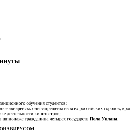
ы
минуты
танционного обучения студентов;
ные авиарейсы: они запрещены из всех российских городов, кр
вке деятельности кинотеатров;
 в шпионаже гражданина четырех государств
Пола Уилана
.
РОНАВИРУСОМ