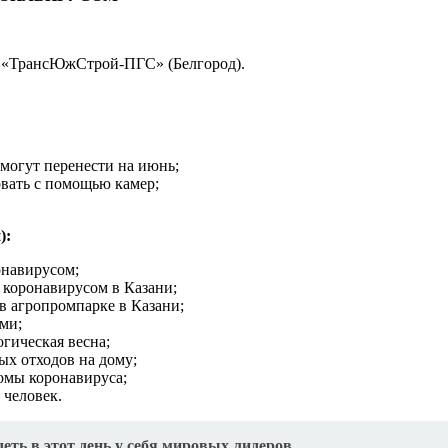
О «ТрансЮжСтрой-ПГС» (Белгород).
могут перенести на июнь;
овать с помощью камер;
):
онавирусом;
 коронавирусом в Казани;
 агропромпарке в Казани;
ми;
огическая весна;
ых отходов на дому;
томы коронавируса;
 человек.
деть в этот день у себя мировых лидеров