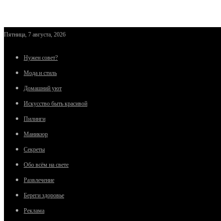
Пятница, 7 августа, 2026
Нужен совет?
Мода и стиль
Домашний уют
Искусство быть красивой
Пилинги
Маникюр
Секреты
Обо всём на свете
Развлечение
Береги здоровье
Реклама