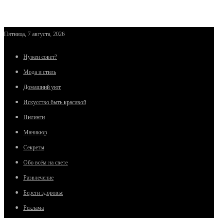
Пятница, 7 августа, 2026
Нужен совет?
Мода и стиль
Домашний уют
Искусство быть красивой
Пилинги
Маникюр
Секреты
Обо всём на свете
Развлечение
Береги здоровье
Реклама