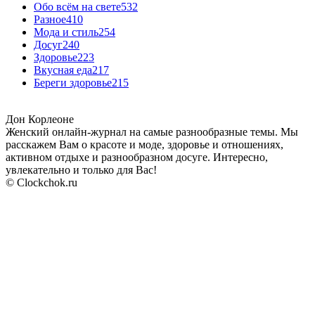
Обо всём на свете
532
Разное
410
Мода и стиль
254
Досуг
240
Здоровье
223
Вкусная еда
217
Береги здоровье
215
Дон Корлеоне
Женский онлайн-журнал на самые разнообразные темы. Мы
расскажем Вам о красоте и моде, здоровье и отношениях,
активном отдыхе и разнообразном досуге. Интересно,
увлекательно и только для Вас!
© Clockchok.ru