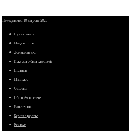
Понедельник, 10 августа, 2026
Нужен совет?
Мода и стиль
Домашний уют
Искусство быть красивой
Пилинги
Маникюр
Секреты
Обо всём на свете
Развлечение
Береги здоровье
Реклама