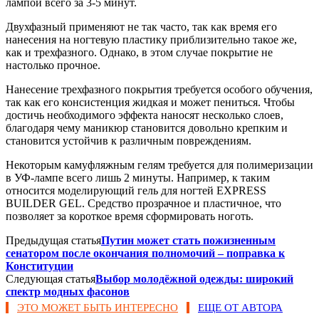
лампой всего за 3-5 минут.
Двухфазный применяют не так часто, так как время его
нанесения на ногтевую пластику приблизительно такое же,
как и трехфазного. Однако, в этом случае покрытие не
настолько прочное.
Нанесение трехфазного покрытия требуется особого обучения,
так как его консистенция жидкая и может пениться. Чтобы
достичь необходимого эффекта наносят несколько слоев,
благодаря чему маникюр становится довольно крепким и
становится устойчив к различным повреждениям.
Некоторым камуфляжным гелям требуется для полимеризации
в УФ-лампе всего лишь 2 минуты. Например, к таким
относится моделирующий гель для ногтей EXPRESS
BUILDER GEL. Средство прозрачное и пластичное, что
позволяет за короткое время сформировать ноготь.
Предыдущая статья
Путин может стать пожизненным
сенатором после окончания полномочий – поправка к
Конституции
Следующая статья
Выбор молодёжной одежды: широкий
спектр модных фасонов
ЭТО МОЖЕТ БЫТЬ ИНТЕРЕСНО
ЕЩЕ ОТ АВТОРА