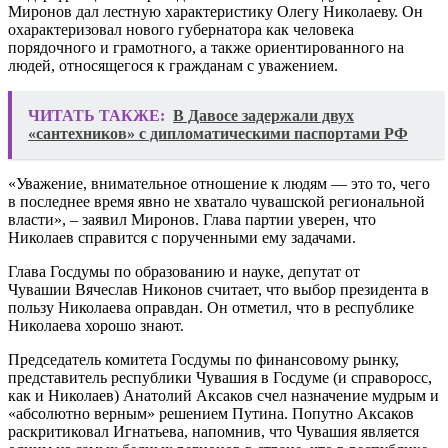
Миронов дал лестную характеристику Олегу Николаеву. Он
охарактеризовал нового губернатора как человека
порядочного и грамотного, а также ориентированного на
людей, относящегося к гражданам с уважением.
ЧИТАТЬ ТАКЖЕ:
В Давосе задержали двух
«сантехников» с дипломатическими паспортами РФ
«Уважение, внимательное отношение к людям — это то, чего
в последнее время явно не хватало чувашской региональной
власти», – заявил Миронов. Глава партии уверен, что
Николаев справится с порученными ему задачами.
Глава Госдумы по образованию и науке, депутат от
Чувашии Вячеслав Никонов считает, что выбор президента в
пользу Николаева оправдан. Он отметил, что в республике
Николаева хорошо знают.
Председатель комитета Госдумы по финансовому рынку,
представитель республики Чувашия в Госдуме (и справоросс,
как и Николаев)
Анатолий Аксаков счел назначение мудрым и
«абсолютно верным» решением Путина. Попутно Аксаков
раскритиковал Игнатьева, напомнив, что Чувашия является