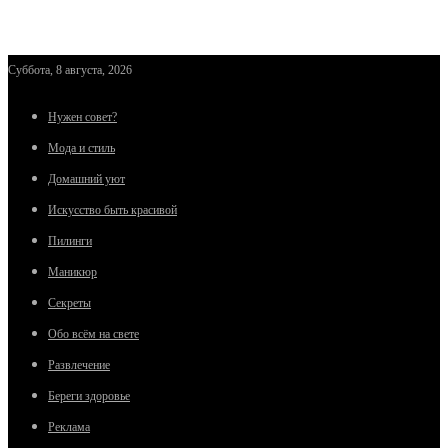
Суббота, 8 августа, 2026
Нужен совет?
Мода и стиль
Домашний уют
Искусство быть красивой
Пилинги
Маникюр
Секреты
Обо всём на свете
Развлечение
Береги здоровье
Реклама