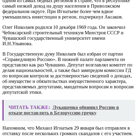
одним из самых бедных регионов в стране, что в республике
самый низкий доход на душу населения в Приволжском
федеральном округе. При Игнатьеве более чем вдвое
уменьшились инвестиции в регион, подчеркнул Аксаков.
Олег Николаев родился 10 декабря 1969 года. Он закончил
Чебоксарский строительный техникум Минстроя СССР и
Чувашский государственный университет имени
И.Н.Ульянова.
В Государственную думу Николаев был избран от партии
«Справедливую Россию». В нижней палате парламента он
представлял как раз Чувашию. Депутат возглавлял комитет по
делам национальностей, а также был зампредом комиссии ГД
по вопросам контроля за достоверностью сведений о доходах,
об имуществе и обязательствах имущественного характера,
представляемых депутатами, мандатным вопросам и вопросам
депутатской этики.
ЧИТАТЬ ТАКЖЕ:
Лукашенко обвинил Россию в
отказе поставлять в Белоруссию гречку
Напомним, что Михаил Игнатьев 29 января был отправлен в
отставку после нескольких громких скандалов с его участием.