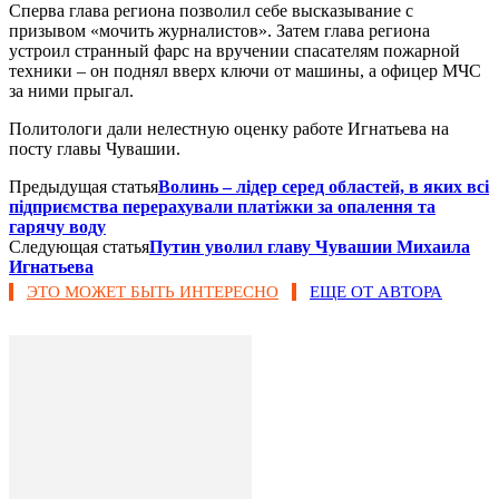
Сперва глава региона позволил себе высказывание с
призывом «мочить журналистов». Затем глава региона
устроил странный фарс на вручении спасателям пожарной
техники – он поднял вверх ключи от машины, а офицер МЧС
за ними прыгал.
Политологи дали нелестную оценку работе Игнатьева на
посту главы Чувашии.
Предыдущая статья
Волинь – лідер серед областей, в яких всі
підприємства перерахували платіжки за опалення та
гарячу воду
Следующая статья
Путин уволил главу Чувашии Михаила
Игнатьева
ЭТО МОЖЕТ БЫТЬ ИНТЕРЕСНО
ЕЩЕ ОТ АВТОРА