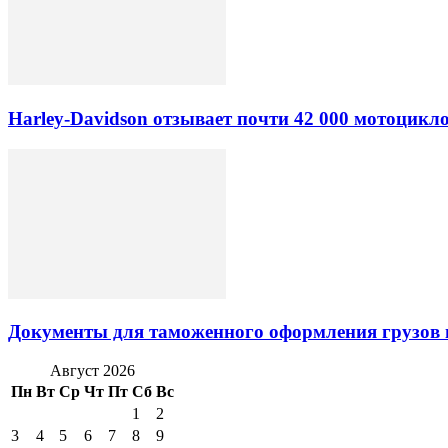
Harley-Davidson отзывает почти 42 000 мотоцикл
Документы для таможенного оформления грузов 
Август 2026
Пн
Вт
Ср
Чт
Пт
Сб
Вс
1
2
3
4
5
6
7
8
9