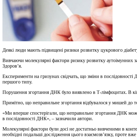
Деякі люди мають підвищені ризики розвитку цукрового діабет
Вивчаючи молекулярні фактори ризику розвитку аутоімунних з
Здоров’я.
Експерименти на гризунах свідчать, що зміни в послідовності 
першого типу.
Порушення згортання ДНК було виявлено в Т-лімфоцитах. В кі
Примітно, що неправильне згортання відбувалося у мишей до тог
«Ми вперше спостерігали, що неправильне згортання ДНК може 
в послідовності ДНК», – зазначили автори.
Молекулярні фактори були досі не достатньо вивченими в конте
необхідні подальші дослідження цього взаємозв’язку, проте вже