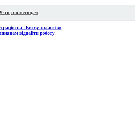
20 год по месяцам
трацію на «Битву талантів»
линянам віднайти роботу