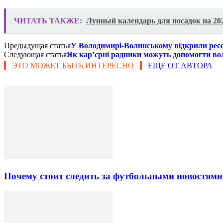
ЧИТАТЬ ТАКЖЕ:
Лунный календарь для посадок на 20
Предыдущая статья
У Володимирі-Волинському відкрили реєс
Следующая статья
Як кар’єрні радники можуть допомогти во
ЭТО МОЖЕТ БЫТЬ ИНТЕРЕСНО
ЕЩЕ ОТ АВТОРА
Почему стоит следить за футбольными новостями