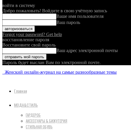
войти в систему
Добро пожаловать! Войдите в свою учётную запись
Ваше имя пользователя
Ваш пароль
Forgot your password? Get help
восстановление пароля
Восстановите свой пароль
Ваш адрес электронной почты
Пароль будет выслан Вам по электронной почте.
Женский онлайн-журнал на самые разнообразные темы
Главная
МОДА&СТИЛЬ
ГАРДЕРОБ
АКСЕССУАРЫ & БИЖУТЕРИЯ
СТИЛЬНАЯ ОБУВЬ