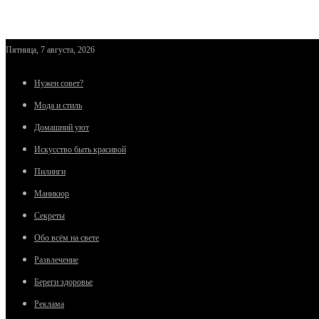
Пятница, 7 августа, 2026
Нужен совет?
Мода и стиль
Домашний уют
Искусство быть красивой
Пилинги
Маникюр
Секреты
Обо всём на свете
Развлечение
Береги здоровье
Реклама