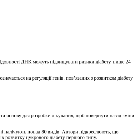
ідовності ДНК можуть підвищувати ризики діабету, пише 24
ачається на регуляції генів, пов’язаних з розвитком діабету
и основу для розробки лікування, щоб повернути назад зміни
дні налічують понад 80 видів. Автори підкреслюють, що
ків розвитку цукрового діабету першого типу.