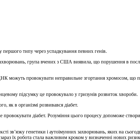
у першого типу через успадкування певних генів.
ахворювань, група вчених з США виявила, що порушення в посл
ДНК можуть провокувати неправильне згортання хромосом, що позн
нцевому підсумку це провокувало у гризунів розвиток хвороби.
о, як в організмі розвивався діабет.
провокувати діабет. Розуміння цього процесу допоможе створит
ксті зв’язку генетики і аутоімунних захворювань, яких на сього
 зараз їх робота стала важливим кроком у визначенні нових ризи