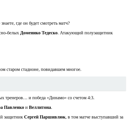
е знаете, где он будет смотреть матч?
асно-белых
Доменико Тедеско
. Атакующий полузащитник
мом старом стадионе, повидавшем многое.
ых тренеров… и победа «Динамо» со счетом 4:3.
ра Павленко
и
Веллитона
.
ый защитник
Сергей Паршивлюк
, в том матче выступавший за