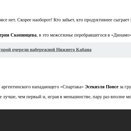
все нет. Скорее наоборот! Кто забьет, кто продуктивнее сыграет
трия Скопинцева
, в это межсезонье перебравшегося в «Динамо
торой очереди набережной Нижнего Кабана
ие аргентинского нападающего «Спартака»
Эсекиэля Понсе
за гр
лучше, чем первый и, играя в меньшинстве, пару раз вполне мог 