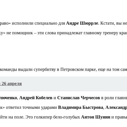
раво» исполнили специально для
Андре Шюррле
. Кстати, вы н
аку» не помощник – эти слова принадлежат главному тренеру кр
команды выдали супербитву в Петровском парке, еще на том са
я 26 апреля
люченко
,
Андрей Кобелев
и
Станислав Черчесов
в роли главн
так» ответил точными ударами
Владимира Быстрова
,
Александ
ыйти на поле. Это голкипер бело-голубых
Антон Шунин
и прав