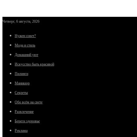
Четверг, 6 августа, 2026
Нужен совет?
Мода и стиль
Домашний уют
Искусство быть красивой
Пилинги
Маникюр
Секреты
Обо всём на свете
Развлечение
Береги здоровье
Реклама