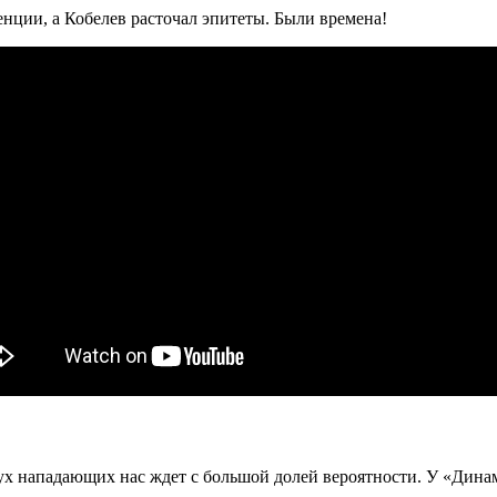
енции, а Кобелев расточал эпитеты. Были времена!
ух нападающих нас ждет с большой долей вероятности. У «Дина