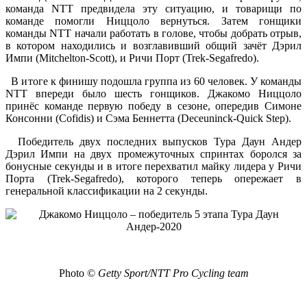
команда NTT предвидела эту ситуацию, и товарищи по
команде помогли Ниццоло вернуться. Затем гонщики
команды NTT начали работать в голове, чтобы добрать отрыв,
в котором находились и возглавивший общий зачёт Дэрил
Импи (Mitchelton-Scott), и Ричи Порт (Trek-Segafredo).
В итоге к финишу подошла группа из 60 человек. У команды
NTT впереди было шесть гонщиков. Джакомо Ниццоло
принёс команде первую победу в сезоне, опередив Симоне
Консонни (Cofidis) и Сэма Беннетта (Deceuninck-Quick Step).
Победитель двух последних выпусков Тура Даун Андер
Дэрил Импи на двух промежуточных спринтах боролся за
бонусные секунды и в итоге перехватил майку лидера у Ричи
Порта (Trek-Segafredo), которого теперь опережает в
генеральной классификации на 2 секунды.
Photo ©
Getty Sport/NTT Pro Cycling team