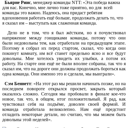
Бьярне Риис
, менеджер команды NTT: «Эта победа важна
для нас. Конечно, мне лично тоже приятно, но для всей
команды это важно. Надеюсь, она придаст ребятам
вдохновения работать ещё больше, продолжать делать то, что
я сказал им – выступать как слаженная команда.
Дело не в том, что я был жёстким, но я почувствовал
напряжение между гонщиками команды, потому что они
были недовольны тем, как отработали на предыдущем этапе.
Поэтому я собрал их перед стартом, сказал, что когда они
покинут комнату, им всё станет предельно ясно и все будут
довольны. Мне хотелось увидеть их улыбки, а потом их
работу. На старте они ещё не были вполне собраны, так что я
сказал им, что на дороге они должны продолжать бороться как
одна команда. Они именно это и сделали, мы выиграли».
Сэм Беннетт
: «На этот раз мы решили начинать позже, но на
последнем повороте открылся просвет, закрыть который
оказалось сложно. Сегодня мы пробовали в финале кое-что
новое, так что, в общем, итог положительный. Я рад, как
чувствовал себя на подъёме, доволен своей формой. И
команда отработала великолепно. Нам ещё предстоит
отладить некоторые детали, но считаю, что мы можем быть
довольны этой неделей».