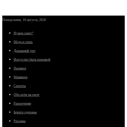
Понедельник, 10 августа, 2026
Нужен совет?
Мода и стиль
Домашний уют
Искусство быть красивой
Пилинги
Маникюр
Секреты
Обо всём на свете
Развлечение
Береги здоровье
Реклама