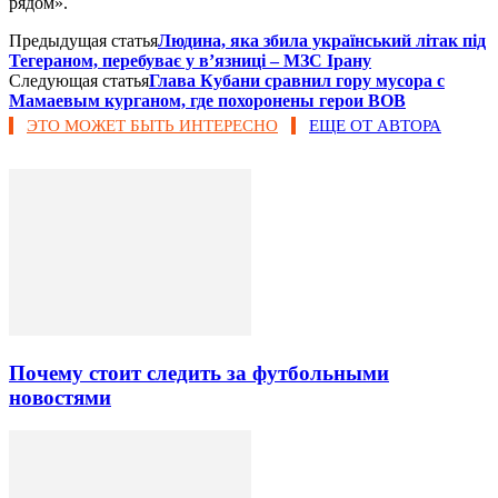
рядом».
Предыдущая статья
Людина, яка збила український літак під
Тегераном, перебуває у в’язниці – МЗС Ірану
Следующая статья
Глава Кубани сравнил гору мусора с
Мамаевым курганом, где похоронены герои ВОВ
ЭТО МОЖЕТ БЫТЬ ИНТЕРЕСНО
ЕЩЕ ОТ АВТОРА
Почему стоит следить за футбольными
новостями