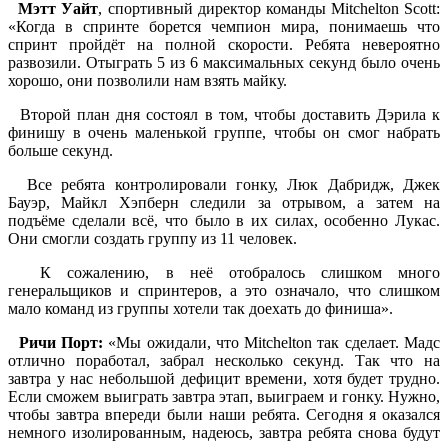
Мэтт Уайт
, спортивный директор команды Mitchelton Scott:
«Когда в спринте борется чемпион мира, понимаешь что
спринт пройдёт на полной скорости. Ребята невероятно
развозили. Отыграть 5 из 6 максимальных секунд было очень
хорошо, они позволили нам взять майку.
Второй план дня состоял в том, чтобы доставить Дэрила к
финишу в очень маленькой группе, чтобы он смог набрать
больше секунд.
Все ребята контролировали гонку, Люк Дабридж, Джек
Бауэр, Майкл Хэпберн следили за отрывом, а затем на
подъёме сделали всё, что было в их силах, особенно Лукас.
Они смогли создать группу из 11 человек.
К сожалению, в неё отобралось слишком много
генеральщиков и спринтеров, а это означало, что слишком
мало команд из группы хотели так доехать до финиша».
Ричи Порт:
«Мы ожидали, что Mitchelton так сделает. Мадс
отлично поработал, забрал несколько секунд. Так что на
завтра у нас небольшой дефицит времени, хотя будет трудно.
Если сможем выиграть завтра этап, выиграем и гонку. Нужно,
чтобы завтра впереди были наши ребята. Сегодня я оказался
немного изолированным, надеюсь, завтра ребята снова будут