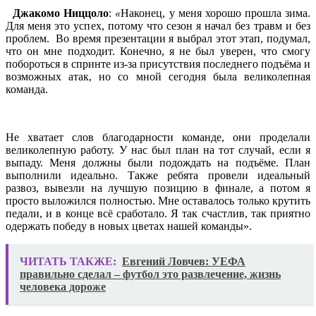
Джакомо Ниццоло
:
«
Наконец, у меня хорошо прошла зима.
Для меня это успех, потому что сезон я начал без травм и без
проблем. Во время презентации я выбрал этот этап, подумал,
что он мне подходит. Конечно, я не был уверен, что смогу
побороться в спринте из-за присутствия последнего подъёма и
возможных атак, но со мной сегодня была великолепная
команда.
Не хватает слов благодарности команде, они проделали
великолепную работу. У нас был план на тот случай, если я
выпаду. Меня должны были подождать на подъёме. План
выполнили идеально. Также ребята провели идеальный
развоз, вывезли на лучшую позицию в финале, а потом я
просто выложился полностью. Мне оставалось только крутить
педали, и в конце всё сработало. Я так счастлив, так приятно
одержать победу в новых цветах нашей команды».
ЧИТАТЬ ТАКЖЕ:
Евгений Ловчев: УЕФА
правильно сделал – футбол это развлечение, жизнь
человека дороже