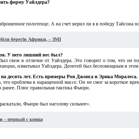
нить форму Уайлдера?
брошенное полотенце. А на счет верил ли я в победу Тайсона но
біля берегів Африки, – ЗМІ
оя. У него лишний вес был?
был свеж в отличие от Уайлдера. Это говорит о том, что он по
истанции, изматывал Уайлдера. Деонтей был беспомощным в этом
о на десять лет. Есть примеры Роя Джонса и Эрика Моралеса.
 что проблема в наращенной массе. Он не смог за короткое врем
ов ранее. Плюс правильная тактика Фьюри.
раскатали, Фьюри был наголову сильнее».
и – первый с конца