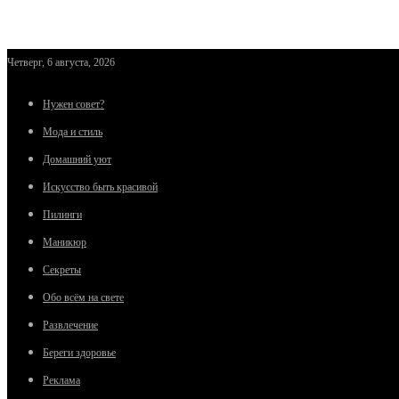
Четверг, 6 августа, 2026
Нужен совет?
Мода и стиль
Домашний уют
Искусство быть красивой
Пилинги
Маникюр
Секреты
Обо всём на свете
Развлечение
Береги здоровье
Реклама