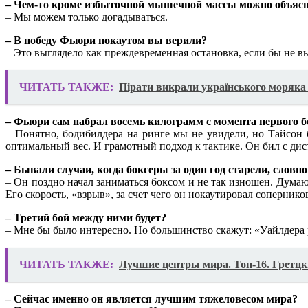
– Чем-то кроме избыточной мышечной массы можно объяс
– Мы можем только догадываться.
– В победу Фьюри нокаутом вы верили?
– Это выглядело как преждевременная остановка, если бы не вы
ЧИТАТЬ ТАКЖЕ:
Пірати викрали українського моряка 
– Фьюри сам набрал восемь килограмм с момента первого б
– Понятно, бодибилдера на ринге мы не увидели, но Тайсон 
оптимальный вес. И грамотный подход к тактике. Он бил с д
– Бывали случаи, когда боксеры за один год старели, словн
– Он поздно начал заниматься боксом и не так изношен. Думаю,
Его скорость, «взрыв», за счет чего он нокаутировал соперник
– Третий бой между ними будет?
– Мне бы было интересно. Но большинство скажут: «Уайлдера 
ЧИТАТЬ ТАКЖЕ:
Лучшие центры мира. Топ-16. Гретцк
– Сейчас именно он является лучшим тяжеловесом мира?