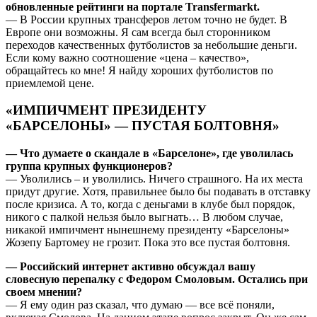
обновленные рейтинги на портале Transfermarkt.
— В России крупных трансферов летом точно не будет. В
Европе они возможны. Я сам всегда был сторонником
переходов качественных футболистов за небольшие деньги.
Если кому важно соотношение «цена – качество»,
обращайтесь ко мне! Я найду хороших футболистов по
приемлемой цене.
«ИМПИЧМЕНТ ПРЕЗИДЕНТУ
«БАРСЕЛОНЫ» — ПУСТАЯ БОЛТОВНЯ»
— Что думаете о скандале в «Барселоне», где уволилась
группа крупных функционеров?
— Уволились – и уволились. Ничего страшного. На их места
придут другие. Хотя, правильнее было бы подавать в отставку
после кризиса. А то, когда с деньгами в клубе был порядок,
никого с палкой нельзя было выгнать… В любом случае,
никакой импичмент нынешнему президенту «Барселоны»
Жозепу Бартомеу не грозит. Пока это все пустая болтовня.
— Российский интернет активно обсуждал вашу
словесную перепалку с Федором Смоловым. Остались при
своем мнении?
— Я ему один раз сказал, что думаю — все всё поняли,