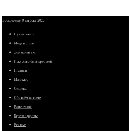
Воскресенье, 9 августа, 2026
Нужен совет?
Мода и стиль
Домашний уют
Искусство быть красивой
Пилинги
Маникюр
Секреты
Обо всём на свете
Развлечение
Береги здоровье
Реклама