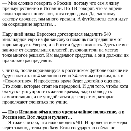
— Мне сложно говорить о России, потому что сам я живу
преимущественно в Испании. По ТВ говорят, что за апрель
люди зарплаты получают, хотя сидят дома. Да, частному
сектору сложнее, там много урезали. А футболисты сами идут
на сокращение зарплаты…
Пару дней назад Евросоюз договорился выделить 540
миллиардов евро на финансовую помощь пострадавшим от
коронавируса. Уверен, и в России будут помогать. Здесь не все
зависит от федеральных властей, руководители на местах
тоже многое решают. Им выделяют средства, а они должны их
правильно распределять.
Считаю, после коронавируса в российском футболе больше не
будут платить по 4 миллиона евро 34-летним игрокам, как в
«Локомотиве». И профессия врача будет достойно оценена.
Это люди, которые стоят на передовой. И для того, чтобы хотя
бы чуть-чуть упростить жизнь врачам, надо соблюдать
самоизоляцию, а не уподобляться дегенератам, которые
продолжают слоняться по улице.
— Но в Испании объявлено чрезвычайное положение, а в
России нет. Вот люди и гуляют…
— Я тоже считаю, что надо вводить ЧП. И провести все меры
через законодательную базу. Если государство сейчас не