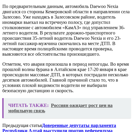
По предварительным данным, автомобиль Daewoo Nexia
двигался со стороны Кемеровской области в направлении села
Залесово. Уже находясь в Залесовском районе, водитель
иномарки выехал на встречную полосу, где допустил
столкновение с автомобилем «КамАЗ» под управлением 36-
летнего водителя. В результате дорожно-транспортного
происшествия 35-летний водитель Daewoo Nexia и его 23-
летний пассажир-мужчина скончались на месте ДТП. В
настоящее время полицейскими проводится проверка,
выясняются все обстоятельства произошедшего.
Отметим, что авария произошла в период непогоды. Во время
прошлой волны бурана в Алтайском крае 17-20 января в крае
происходили массовые ДТП, в которых пострадали несколько
десятков автомобилей. Главной причиной стало то, что в
условиях плохой видимости водители не выбирали
безопасную дистанцию и скорость.
ЧИТАТЬ ТАКЖЕ:
Россиян ожидает рост цен на
мобильную связь
Предыдущая статья
Доверенные депутаты парламента
Республики Алтай выступили против референдума