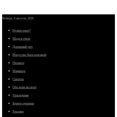
Четверг, 6 августа, 2026
Нужен совет?
Мода и стиль
Домашний уют
Искусство быть красивой
Пилинги
Маникюр
Секреты
Обо всём на свете
Развлечение
Береги здоровье
Реклама