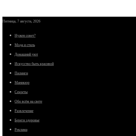
Пятница, 7 августа, 2026
Нужен совет?
Мода и стиль
Домашний уют
Искусство быть красивой
Пилинги
Маникюр
Секреты
Обо всём на свете
Развлечение
Береги здоровье
Реклама