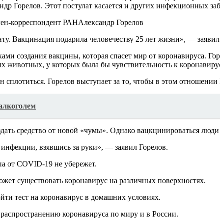
др Горелов. Этот постулат касается и других инфекционных заб
Александр Горелов
ту. Вакцинация подарила человечеству 25 лет жизни», — заявил
ми создания вакцины, которая спасет мир от коронавируса. Горе
ых животных, у которых была бы чувствительность к коронавирус
н сплотиться. Горелов выступает за то, чтобы в этом отношени
 алкоголем
оздать средство от новой «чумы». Однако вацкцинироваться люд
инфекции, взявшись за руки», — заявил Горелов.
па от COVID-19 не убережет.
может существовать коронавирус на различных поверхностях.
йти тест на коронавирус в домашних условиях.
распространению коронавируса по миру и в России.