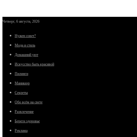
Четверг, 6 августа, 2026
Нужен совет?
Мода и стиль
Домашний уют
Искусство быть красивой
Пилинги
Маникюр
Секреты
Обо всём на свете
Развлечение
Береги здоровье
Реклама