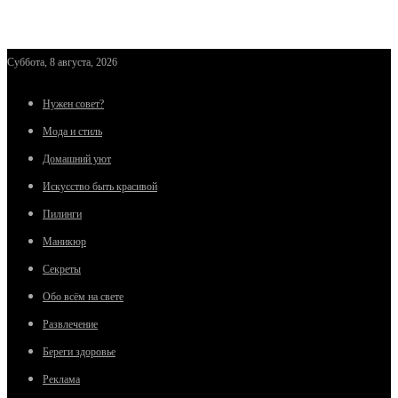
Суббота, 8 августа, 2026
Нужен совет?
Мода и стиль
Домашний уют
Искусство быть красивой
Пилинги
Маникюр
Секреты
Обо всём на свете
Развлечение
Береги здоровье
Реклама