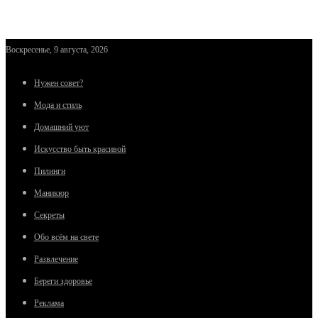
Воскресенье, 9 августа, 2026
Нужен совет?
Мода и стиль
Домашний уют
Искусство быть красивой
Пилинги
Маникюр
Секреты
Обо всём на свете
Развлечение
Береги здоровье
Реклама