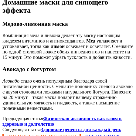
Домашние маски для сияющего
эффекта
Медово-лимонная маска
Комбинация меда и лимона делает эту маску настоящим
кладезем витаминов и антиоксидантов.
Мед
увлажняет и
успокаивает, тогда как
лимон
освежает и осветляет. Смешайте
по одной столовой ложке обоих ингредиентов и нанесите на
15 минут. Это поможет убрать тусклость и добавить живости.
Авокадо с йогуртом
Авокадо
стало очень популярным благодаря своей
питательной ценности. Смешайте половинку спелого авокадо
с двумя столовыми ложками натурального йогурта. Нанесите
на 20 минут – такая маска подарит вашему отражению
удивительную мягкость и гладкость, а также насыщение
полезными веществами.
Предыдущая статья
Физическая активность как ключ к
здоровью и долголетию
Следующая статья
Здоровые рецепты для каждый день