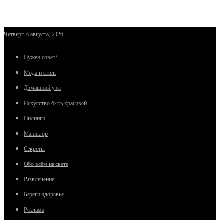
Четверг, 6 августа, 2026
Нужен совет?
Мода и стиль
Домашний уют
Искусство быть красивой
Пилинги
Маникюр
Секреты
Обо всём на свете
Развлечение
Береги здоровье
Реклама