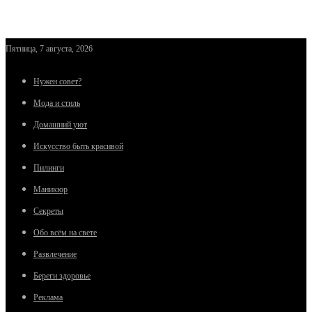
Пятница, 7 августа, 2026
Нужен совет?
Мода и стиль
Домашний уют
Искусство быть красивой
Пилинги
Маникюр
Секреты
Обо всём на свете
Развлечение
Береги здоровье
Реклама