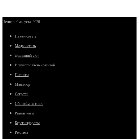
Четверг, 6 августа, 2026
Нужен совет?
Мода и стиль
Домашний уют
Искусство быть красивой
Пилинги
Маникюр
Секреты
Обо всём на свете
Развлечение
Береги здоровье
Реклама