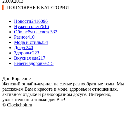
23.09.2013
ПОПУЛЯРНЫЕ КАТЕГОРИИ
Новости24
16096
Нужен совет?
616
Обо всём на свете
532
Разное
410
Мода и стиль
254
Досуг
240
Здоровье
223
Вкусная еда
217
Береги здоровье
215
Дон Корлеоне
Женский онлайн-журнал на самые разнообразные темы. Мы
расскажем Вам о красоте и моде, здоровье и отношениях,
активном отдыхе и разнообразном досуге. Интересно,
увлекательно и только для Вас!
© Clockchok.ru