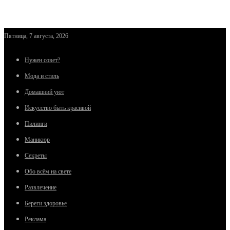
Пятница, 7 августа, 2026
Нужен совет?
Мода и стиль
Домашний уют
Искусство быть красивой
Пилинги
Маникюр
Секреты
Обо всём на свете
Развлечение
Береги здоровье
Реклама