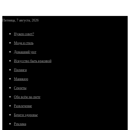
Пятница, 7 августа, 2026
Нужен совет?
Мода и стиль
Домашний уют
Искусство быть красивой
Пилинги
Маникюр
Секреты
Обо всём на свете
Развлечение
Береги здоровье
Реклама