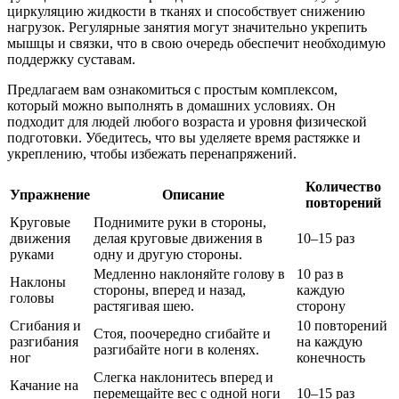
циркуляцию жидкости в тканях и способствует снижению
нагрузок. Регулярные занятия могут значительно укрепить
мышцы и связки, что в свою очередь обеспечит необходимую
поддержку суставам.
Предлагаем вам ознакомиться с простым комплексом,
который можно выполнять в домашних условиях. Он
подходит для людей любого возраста и уровня физической
подготовки. Убедитесь, что вы уделяете время растяжке и
укреплению, чтобы избежать перенапряжений.
Количество
Упражнение
Описание
повторений
Круговые
Поднимите руки в стороны,
движения
делая круговые движения в
10–15 раз
руками
одну и другую стороны.
Медленно наклоняйте голову в
10 раз в
Наклоны
стороны, вперед и назад,
каждую
головы
растягивая шею.
сторону
Сгибания и
10 повторений
Стоя, поочередно сгибайте и
разгибания
на каждую
разгибайте ноги в коленях.
ног
конечность
Слегка наклонитесь вперед и
Качание на
перемещайте вес с одной ноги
10–15 раз