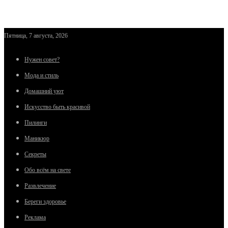
Пятница, 7 августа, 2026
Нужен совет?
Мода и стиль
Домашний уют
Искусство быть красивой
Пилинги
Маникюр
Секреты
Обо всём на свете
Развлечение
Береги здоровье
Реклама