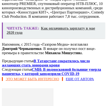
кинотеатр PREMIER, спутниковый оператор НТВ-ПЛЮС, 10
кинопроизводственных и дистрибуционных компаний, среди
которых «Киностудия КИТ», «Централ Партнершип», Comedy
Club Production. В компании работают 7,8 тыс. сотрудников.
ЧИТАТЬ ТАКЖЕ:
Как оплачивать зарплату в мае
2020 года
Напомним, с 2015 года «Газпром-Медиа» возглавлял
Дмитрий Чернышенко
. В январе он получил пост вице-
премьера в правительстве
Михаила Мишустин
а.
Предыдущая статья
В Татарстане сократилось число
желающих стать донорами крови
Следующая статья
​СМИ: В подмосковной больнице умерла
пациентка, у которой заподозрили COVID-19
ЭТО МОЖЕТ БЫТЬ ИНТЕРЕСНО
ЕЩЕ ОТ АВТОРА