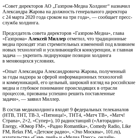
«Совет директоров АО „Газпром-Медиа Холдинг“ назначил
Александра Жарова на должность генерального директора
с 24 марта 2020 года сроком на три года», — сообщает пресс-
служба холдинга.
Председатель совета директоров «Газпром-Медиа», глава
«Газпрома»
Алексей Миллер
отметил, что традиционные
медиа проходят этап стремительных изменений под влиянием
новых технологий и усиливающейся конкуренции, и главная
задача — укрепить лидирующие позиции холдинга
в меняющихся условиях.
«Опыт Александра Александровича Жарова, полученный
за годы надзора за сферой информационных технологий
и коммуникаций, его цельный, широкий взгляд на российские
медиа и глубокое понимание происходящих в отрасли
процессов, призваны успешно решить поставленные
задачи», — заявил Миллер.
В состав медиахолдинга входят 9 федеральных телеканалов
(НТВ, ТНТ, ТВ-3, «Пятница!», ТНТ4, «Матч ТВ», «Матч!
Страна», 2×2, «Супер»), 10 радиостанций («Авторадио»,
Energy, «Юмор FM», «Радио Romantika», Comedy Radio, Like
FM, Relax FM, «Детское радио», «Эхо Москвы», 101.ru),
издательства «Семь дней» и «Медиа Пресс», онлайн-