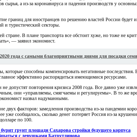
в сырья, а из-за коронавируса и падения производств у основны
тие границ для иностранцев по решению властей России будет и
ый и туристический секторы.
й стране. В плане транспорта все обстоит хуже, но тоже не крит
ть», — заявил экономист.
2020 года с самыми благоприятными днями для посадки сем
ы, которые способны компенсировать негативные последствия. 
о главное эффективно распорядиться имеющимися ресурсами.
не допустят повторения кризиса 2008 года. Все давно уже извле
ичным, они «управляемы, смягчаемы и регулируемы». В то же вре
 экономист назвал надуманными.
фоне двух факторов: замедления производства из-за пандемии ко
е уже сообщалось, сколько денег потеряет Россия из-за крушени
долларе по 100.
 бурит грунт площади Сахарова стройки будущего корпуса
бщаться с девушками Батрутдинова