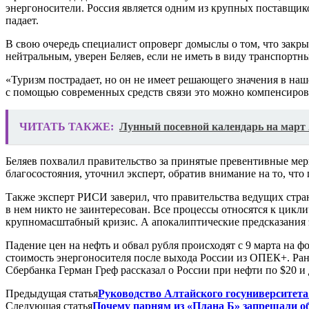
энергоносители. Россия является одним из крупных поставщико
падает.
В свою очередь специалист опроверг домыслы о том, что закры
нейтральным, уверен Беляев, если не иметь в виду транспортн
«Туризм пострадает, но он не имеет решающего значения в наше
с помощью современных средств связи это можно компенсирова
ЧИТАТЬ ТАКЖЕ:
Лунный посевной календарь на март 
Беляев похвалил правительство за принятые превентивные мер
благосостояния, уточнил эксперт, обратив внимание на то, чт
Также эксперт РИСИ заверил, что правительства ведущих стран 
в нем никто не заинтересован. Все процессы относятся к цикл
крупномасштабный кризис. А апокалиптические предсказания
Падение цен на нефть и обвал рубля происходят с 9 марта на 
стоимость энергоносителя после выхода России из ОПЕК+. Ране
Сбербанка Герман Греф рассказал о России при нефти по $20 и 
Предыдущая статья
Руководство Алтайского госуниверситета
Следующая статья
Почему парням из «Плана Б» запрещали о