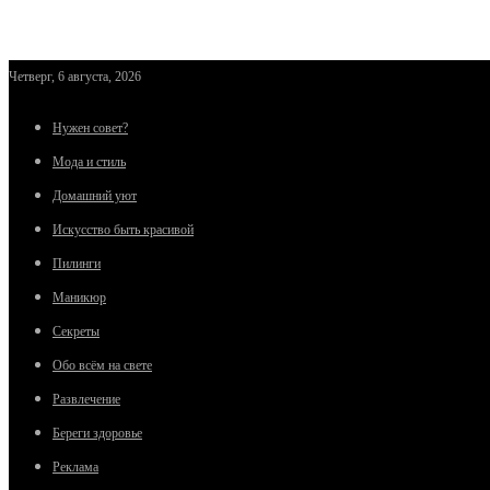
Четверг, 6 августа, 2026
Нужен совет?
Мода и стиль
Домашний уют
Искусство быть красивой
Пилинги
Маникюр
Секреты
Обо всём на свете
Развлечение
Береги здоровье
Реклама