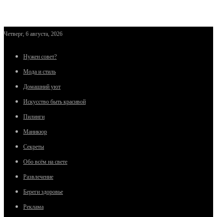
Четверг, 6 августа, 2026
Нужен совет?
Мода и стиль
Домашний уют
Искусство быть красивой
Пилинги
Маникюр
Секреты
Обо всём на свете
Развлечение
Береги здоровье
Реклама