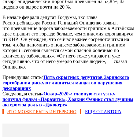
января эпидемический порог был превышен на 53,8 %, За
неделю он вырос почти на 20 %.
В начале февраля депутат Госдумы, экс-глава
Роспотребнадзора России Геннадий Онищенко заявил,
что превышение порога заболеваемости гриппом в Алтайском
крае страшит его гораздо больше, чем эпидемия коронавируса
из КНР. Он убежден, что сейчас важнее сосредоточиться на
том, чтобы напомнить о подъеме заболеваемости гриппом,
который «сегодня является самой опасной болезнью по
количеству заболевших». «От него тоже умирают и уже
сегодня явно, что от него умерло больше людей», — сказал
Онищенко.
Предыдущая статья
Пять скрытных депутатов Заринского
горсобрания рискуют лишиться мандатов нарушения
декларациях
Следующая статья
«Оскар-2020»: главную статуэтку
получил фильм «Паразиты», Хоакин Феникс стал лучшим
актером за роль в «Джокере»
ЭТО МОЖЕТ БЫТЬ ИНТЕРЕСНО
ЕЩЕ ОТ АВТОРА