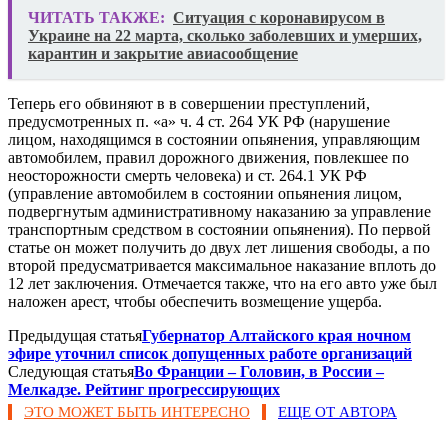
ЧИТАТЬ ТАКЖЕ:
Ситуация с коронавирусом в
Украине на 22 марта, сколько заболевших и умерших,
карантин и закрытие авиасообщение
Теперь его обвиняют в в совершении преступлений,
предусмотренных п. «а» ч. 4 ст. 264 УК РФ (нарушение
лицом, находящимся в состоянии опьянения, управляющим
автомобилем, правил дорожного движения, повлекшее по
неосторожности смерть человека) и ст. 264.1 УК РФ
(управление автомобилем в состоянии опьянения лицом,
подвергнутым административному наказанию за управление
транспортным средством в состоянии опьянения). По первой
статье он может получить до двух лет лишения свободы, а по
второй предусматривается максимальное наказание вплоть до
12 лет заключения. Отмечается также, что на его авто уже был
наложен арест, чтобы обеспечить возмещение ущерба.
Предыдущая статья
Губернатор Алтайского края ночном
эфире уточнил список допущенных работе организаций
Следующая статья
Во Франции – Головин, в России –
Мелкадзе. Рейтинг прогрессирующих
ЭТО МОЖЕТ БЫТЬ ИНТЕРЕСНО
ЕЩЕ ОТ АВТОРА