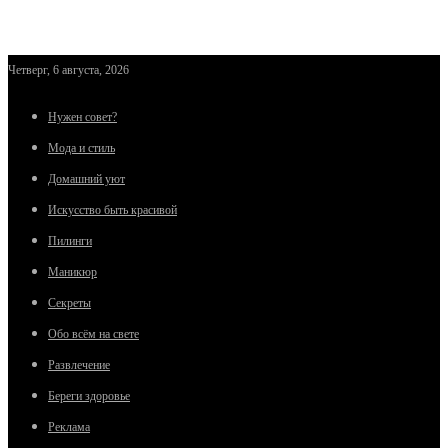
Четверг, 6 августа, 2026
Нужен совет?
Мода и стиль
Домашний уют
Искусство быть красивой
Пилинги
Маникюр
Секреты
Обо всём на свете
Развлечение
Береги здоровье
Реклама