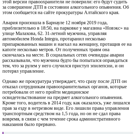
этой версии правоохранители не поверили: его будут судить
за совершение ДТП в состоянии алкогольного опьянения. Об
этом сообщается на сайте прокуратуры Алтайского края.
Авария произошла в Барнауле 12 ноября 2019 года,
приблизительно в 18:50, на парковке у магазина «Новэкс» на
улице Малахова, 62. 31-летний мужчина, управляя
автомобилем Honda Integra, протаранил несколько
припаркованных машин и наехал на женщину, протащив ее на
капоте несколько метров. От полученных травм она
скончалась на месте. В социальных сетях очевидцы аварии
рассказывали, что мужчина будто бы попытался оправдаться
тем, что за рулем у него случился приступ эпилепсии, и он
потерял управление.
Однако же прокуратура утверждает, что сразу после ДТП он
отказал сотрудникам правоохранительных органов, которые
потребовали от него пройти медицинское
освидетельствование на предмет алкогольного опьянения.
Кроме того, водитель в 2014 году, как оказалось, уже лишался
прав за езду в нетрезвом виде. Его лишили права управления
транспортным средством на 1,5 года, но он не сдал права
вовремя, в связи с чем течение срока административного
наказания было прервано.