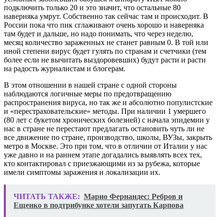
подключить только 20 и это значит, что остальные 80
наверняка умрут. Собственно так сейчас там и происходит. В
России пока что пик сглаживают очень хорошо и наверняка
там будет и дальше, но надо понимать, что через неделю,
месяц количество зараженных не станет равным 0. В той или
иной степени вирус будет гулять по странам и счетчики (тем
более если не вычитать выздоровевших) будут расти и расти
на радость журналистам и блогерам.
В этом отношении в нашей стране с одной стороны
наблюдаются логичные меры по предотвращению
распространения вируса, но так же и абсолютно популистские
и «перестраховательские» методы. При наличии 1 умершего
(80 лет с букетом хронических болезней) с начала эпидемии у
нас в стране не перестают предлагать остановить чуть ли не
все движение по стране, производство, школы, ВУЗы, закрыть
метро в Москве. Это при том, что в отличии от Италии у нас
уже давно и на раннем этапе догадались выявлять всех тех,
кто контактировал с приезжающими из за рубежа, которые
имели симптомы заражения и локализации их.
ЧИТАТЬ ТАКЖЕ:
Марио Фернандес: Ребров и
Ещенко в подтрибунке хотели запугать Карпова