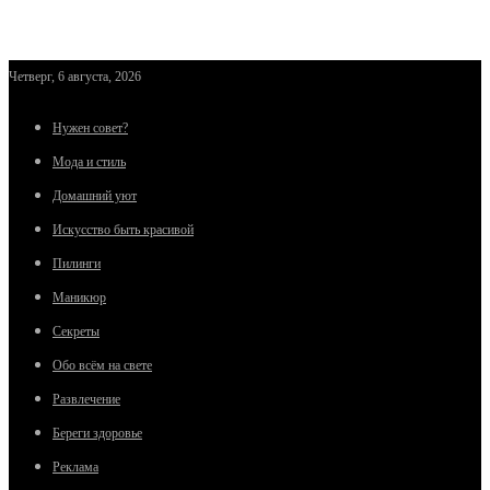
Четверг, 6 августа, 2026
Нужен совет?
Мода и стиль
Домашний уют
Искусство быть красивой
Пилинги
Маникюр
Секреты
Обо всём на свете
Развлечение
Береги здоровье
Реклама