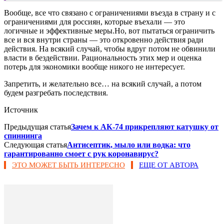
Вообще, все что связано с ограничениями въезда в страну и с
ограничениями для россиян, которые въехали — это
логичные и эффективные меры.Но, вот пытаться ограничить
все и вся внутри страны — это откровенно действия ради
действия. На всякий случай, чтобы вдруг потом не обвинили
власти в бездействии. Рациональность этих мер и оценка
потерь для экономики вообще никого не интересует.
Запретить, и желательно все… на всякий случай, а потом
будем разгребать последствия.
Источник
Предыдущая статья
Зачем к АК-74 прикрепляют катушку от
спиннинга
Следующая статья
Антисептик, мыло или водка: что
гарантированно смоет с рук коронавирус?
ЭТО МОЖЕТ БЫТЬ ИНТЕРЕСНО
ЕЩЕ ОТ АВТОРА