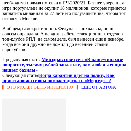
необходима прямая путевка в ЛЧ-2020/21. Без нее уверенная
игра португальца не окупит 18 миллионов, которые придется
заплатить миланцам за 27-летнего полузащитника, чтобы тот
остался в Москве.
В общем, самокритичность Федуна — похвальна, но не
совсем оправдана. А вердикт работе селекционных отделов
топ-клубов РПЛ, на самом деле, был вынесен еще в декабре,
когда все они дружно не дожили до весенней стадии
еврокубков.
Предыдущая статья
Минздрав советует: «В вашем колхозе
попросите, тысячу рублей заплатите, вам любая женщина
нашьет бахилы»
Следующая статья
Когда карантин идет на пользу. Как
приостановка сезона поможет догнать «Мерседес»?
ЭТО МОЖЕТ БЫТЬ ИНТЕРЕСНО
ЕЩЕ ОТ АВТОРА