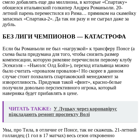
смело добавлять еще два миллиона, в которые «Спартаку»
обошелся итальянский голкипер Андреа Романьоли. 20-
летний парень переместился из Рима… прямиком на скамейку
запасных «Спартака-2». Да так ни разу и не сыграл даже за
дубль.
БЕЗ ЛИГИ ЧЕМПИОНОВ — КАТАСТРОФА
Если бы Романьоли не был «нагрузкой» к трансферу Понсе (а
схема была придумана для того, чтобы снизить размер
компенсации, которую римляне перечислили первому клубу
Эсекиэля – «Ньюэлс Олд Бойз»), переход итальянца можно
было считать «провалом провалов»! Но скорее в данном
случае стоит похвалить спартаковский менеджмент за
изворотливость. Придумав такой «финт», красно-белые
получили довольно перспективного игрока, который
наверняка будет прибавлять в цене.
ЧИТАТЬ ТАКЖЕ:
У Луцьку через коронавірус
відкладають ремонт проспекту Волі
Увы, про Тила, в отличие от Понсе, так не скажешь. 21-летний
голландец (1 гол в 17 матчах) весь сезон откровенно