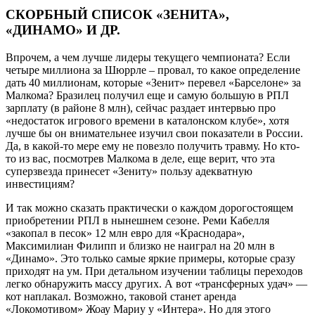
СКОРБНЫЙ СПИСОК «ЗЕНИТА»,
«ДИНАМО» И ДР.
Впрочем, а чем лучше лидеры текущего чемпионата? Если
четыре миллиона за Шюррле – провал, то какое определение
дать 40 миллионам, которые «Зенит» перевел «Барселоне» за
Малкома? Бразилец получил еще и самую большую в РПЛ
зарплату (в районе 8 млн), сейчас раздает интервью про
«недостаток игрового времени в каталонском клубе», хотя
лучше бы он внимательнее изучил свои показатели в России.
Да, в какой-то мере ему не повезло получить травму. Но кто-
то из вас, посмотрев Малкома в деле, еще верит, что эта
суперзвезда принесет «Зениту» пользу адекватную
инвестициям?
И так можно сказать практически о каждом дорогостоящем
приобретении РПЛ в нынешнем сезоне. Реми Кабелля
«закопал в песок» 12 млн евро для «Краснодара»,
Максимилиан Филипп и близко не наиграл на 20 млн в
«Динамо». Это только самые яркие примеры, которые сразу
приходят на ум. При детальном изучении таблицы переходов
легко обнаружить массу других. А вот «трансферных удач» —
кот наплакал. Возможно, таковой станет аренда
«Локомотивом» Жоау Мариу у «Интера». Но для этого