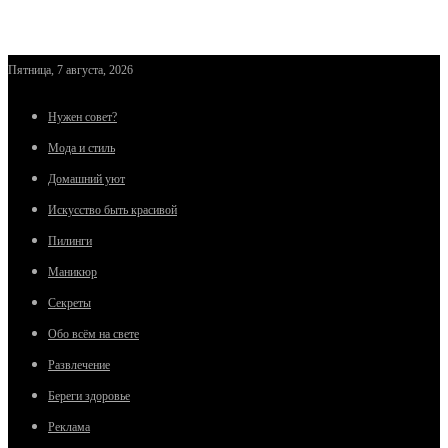
Пятница, 7 августа, 2026
Нужен совет?
Мода и стиль
Домашний уют
Искусство быть красивой
Пилинги
Маникюр
Секреты
Обо всём на свете
Развлечение
Береги здоровье
Реклама