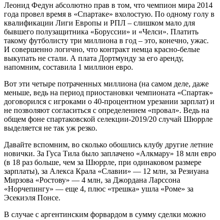
Леонид Федун абсолютно прав в том, что чемпион мира 2014
года провел время в «Спартаке» вхолостую. По одному голу в
квалификации Лиги Европы и РПЛ – слишком мало для
бывшего полузащитника «Боруссии» и «Челси». Платить
такому футболисту три миллиона в год – это, конечно, ужас.
И совершенно логично, что контракт немца красно-белые
выкупать не стали. А плата Дортмунду за его аренду,
напомним, составила 1 миллион евро.
Вот эти четыре потраченных миллиона (на самом деле, даже
меньше, ведь на период приостановки чемпионата «Спартак»
договорился с игроками о 40-процентном урезании зарплат) и
не позволяют согласиться с определением «провал». Ведь на
общем фоне спартаковской селекции-2019/20 случай Шюррле
выделяется не так уж резко.
Давайте вспомним, во сколько обошлись клубу другие летние
новички. За Гуса Тила было заплачено «Алкмару» 18 млн евро
(в 18 раз больше, чем за Шюррле, при одинаковом размере
зарплаты), за Алекса Крала «Славии» — 12 млн, за Резиуана
Мирзова «Ростову» — 4 млн, за Джордана Ларссона
«Норчепингу» — еще 4, плюс «трешка» ушла «Роме» за
Эсекиэля Понсе.
В случае с аргентинским форвардом в сумму сделки можно