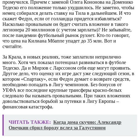
промучился. Причем с заменой Олега Кононова на Доменико
Тедеско его положение только ухудшилось. Не заметно, чтобы
немец собирался делать ставку на Тила в дальнейшем. И что
скажет Федун, если от голландца придется избавляться?
Насколько провальным он будет считать вложение в такого
легионера 20 миллионов (с учетом зарплаты)? Не забывайте,
после пандемии футбольный рынок рухнет. Кто-то говорит,
что цена на Килиана Мбаппе упадет до 35 млн. Вот и
считайте.
За Крала, в новых реалиях, тоже заплатили неприлично
много. Хотя чех показал потенциал развиваться в футболе
Тедеско. Да и Мирзов с Ларссоном себя еще могут проявить.
Другое дело, что оценку их игре даст уже следующий сезон, в
котором «Спартаку», если Федун думает о возврате средств,
необходимо попадать в Лигу чемпионов. Без бонусов от
УЕФА все последние крупные трансферы красно-белых
следовало бы называть провальными. При таких вложениях
довольствоваться борьбой за путевки в Лигу Европы –
финансовая катастрофа.
ЧИТАТЬ ТАКЖЕ:
Когда дома скучно: Александр
Овечкин сбрил бороду вслед за Галустяном