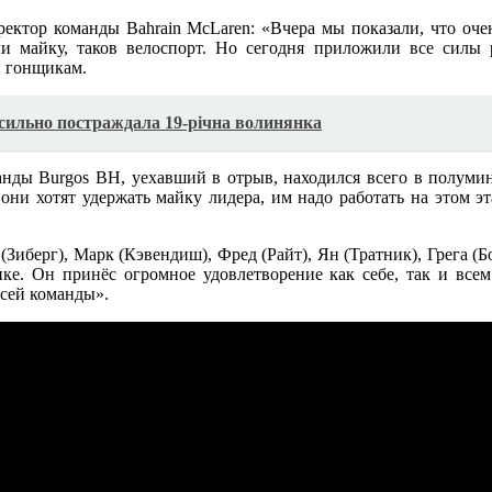
иректор команды Bahrain McLaren: «Вчера мы показали, что оч
и майку, таков велоспорт. Но сегодня приложили все силы 
и гонщикам.
у сильно постраждала 19-річна волинянка
ды Burgos BH, уехавший в отрыв, находился всего в полумину
 они хотят удержать майку лидера, им надо работать на этом 
(Зиберг), Марк (Кэвендиш), Фред (Райт), Ян (Тратник), Грега (
ке. Он принёс огромное удовлетворение как себе, так и все
всей команды».