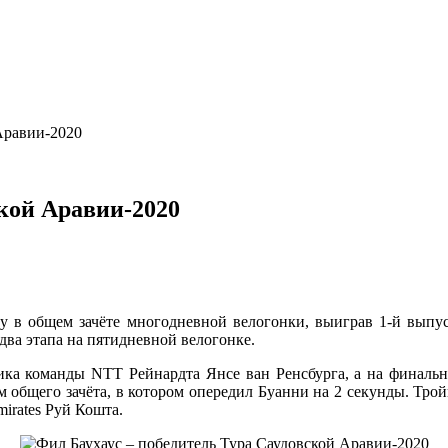
Аравии-2020
ской Аравии-2020
ду в общем зачёте многодневной велогонки, выиграв 1-й выпус
два этапа на пятидневной велогонке.
а команды NTT Рейнардта Янсе ван Ренсбурга, а на финально
ем общего зачёта, в котором опередил Буанни на 2 секунды. Тро
irates Руй Кошта.