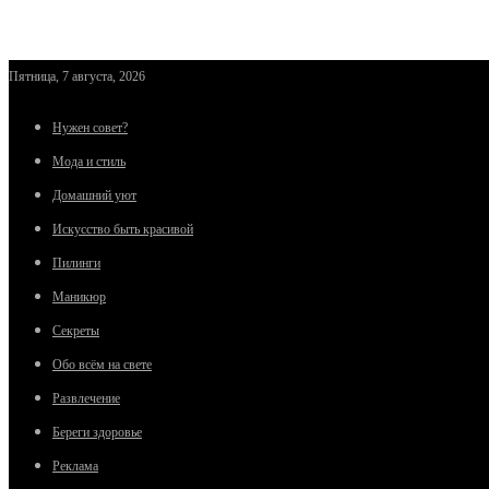
Пятница, 7 августа, 2026
Нужен совет?
Мода и стиль
Домашний уют
Искусство быть красивой
Пилинги
Маникюр
Секреты
Обо всём на свете
Развлечение
Береги здоровье
Реклама