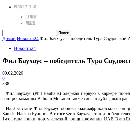
РАЗВЛЕЧЕНИЕ
ОТДЫХ
ДОСУГ
Домой
Новости24
Фил Баухаус – победитель Тура Саудовской 
Новости24
Фил Баухаус – победитель Тура Саудов
09.02.2020
0
338
Фил Баухаус (Phil Bauhaus) одержал первую в карьере побе
гонщик команды Bahrain McLaren также сделал дубль, выиграв 
На 3-м этапе Фил Баухаус обошёл южноафриканского гонщик
Samsic Насэра Буанни. В итоге Фил Баухаус стал и победител
1-го этапа гонки, португальский гонщик команды UAE Team Em