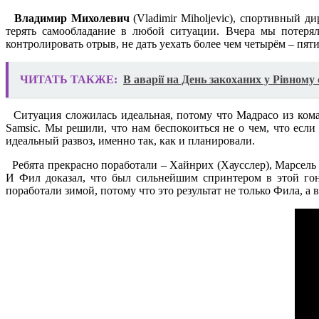
Владимир Михолевич
(Vladimir Miholjevic), спортивный д
терять самообладание в любой ситуации. Вчера мы потерял
контролировать отрыв, не дать уехать более чем четырём – пят
ЧИТАТЬ ТАКЖЕ:
В аварії на День закоханих у Рівном
Ситуация сложилась идеальная, потому что Мадрасо из коман
Samsic. Мы решили, что нам беспокоиться не о чем, что если
идеальный развоз, именно так, как и планировали.
Ребята прекрасно поработали – Хайнрих (Хаусслер), Марсель 
И Фил доказал, что был сильнейшим спринтером в этой гон
поработали зимой, потому что это результат не только Фила, а 