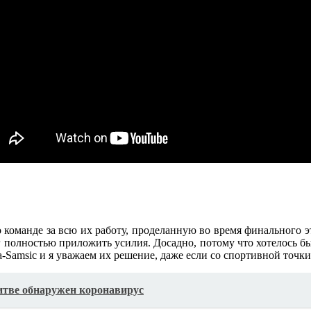
 команде за всю их работу, проделанную во время финального э
полностью приложить усилия. Досадно, потому что хотелось бы м
Samsic и я уважаем их решение, даже если со спортивной точки 
тве обнаружен коронавирус