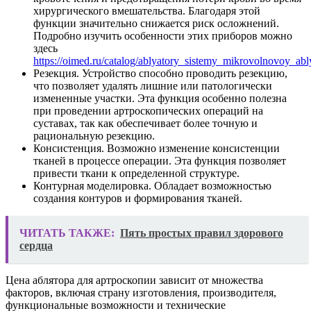
хирургического вмешательства. Благодаря этой
функции значительно снижается риск осложнений.
Подробно изучить особенности этих приборов можно
здесь
https://oimed.ru/catalog/ablyatory_sistemy_mikrovolnovoy_ably
Резекция. Устройство способно проводить резекцию,
что позволяет удалять лишние или патологически
измененные участки. Эта функция особенно полезна
при проведении артроскопических операций на
суставах, так как обеспечивает более точную и
рациональную резекцию.
Консистенция. Возможно изменение консистенции
тканей в процессе операции. Эта функция позволяет
привести ткани к определенной структуре.
Контурная моделировка. Обладает возможностью
создания контуров и формирования тканей.
ЧИТАТЬ ТАКЖЕ:
Пять простых правил здорового
сердца
Цена аблятора для артроскопии зависит от множества
факторов, включая страну изготовления, производителя,
функциональные возможности и технические