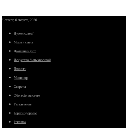
Четверг, 6 августа, 2026
Нужен совет?
Мода и стиль
Домашний уют
Искусство быть красивой
Пилинги
Маникюр
Секреты
Обо всём на свете
Развлечение
Береги здоровье
Реклама