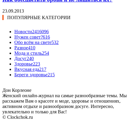
23.09.2013
ПОПУЛЯРНЫЕ КАТЕГОРИИ
Новости24
16096
Нужен совет?
616
Обо всём на свете
532
Разное
410
Мода и стиль
254
Досуг
240
Здоровье
223
Вкусная еда
217
Береги здоровье
215
Дон Корлеоне
Женский онлайн-журнал на самые разнообразные темы. Мы
расскажем Вам о красоте и моде, здоровье и отношениях,
активном отдыхе и разнообразном досуге. Интересно,
увлекательно и только для Вас!
© Clockchok.ru