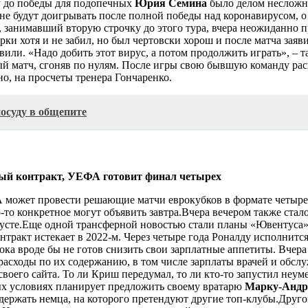
ру до победы для подопечных
Юрия Семина
было делом несложн
 не будут доигрывать после полной победы над коронавирусом, о
 занимавший вторую строчку до этого тура, вчера неожиданно 
и хотя и не забил, но был чертовски хорош и после матча заяви
или. «Надо добить этот вирус, а потом продолжить играть», – та
 матч, сгоняв по нулям. После игры свою бывшую команду раскр
но, на просчеты тренера Гончаренко.
посуду в общепите
может провести решающие матчи еврокубков в формате четырех,
-то конкретное могут объявить завтра.
Вчера вечером также стало
усте.
Еще одной трансферной новостью стали планы «Ювентуса» 
тракт истекает в 2022-м. Через четыре года Роналду исполнится 
ка вроде бы не готов снизить свои зарплатные аппетиты.
Вчера
е расходы по их содержанию, в том числе зарплаты врачей и обс
 своего сайта. То ли Криш передумал, то ли кто-то запустил не
х условиях планирует предложить своему вратарю
Марку-Андр
удержать немца, на которого претендуют другие топ-клубы.
Друго