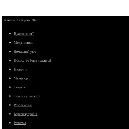
Пятница, 7 августа, 2026
Нужен совет?
Мода и стиль
Домашний уют
Искусство быть красивой
Пилинги
Маникюр
Секреты
Обо всём на свете
Развлечение
Береги здоровье
Реклама