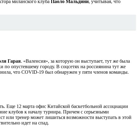
ктора миланского клуба
Паоло Мальдини
, учитывая, что
эля Гарая
. «Валенсия», за которую он выступает, тут же была
 по опустевшему городу. В соцсетях на россиянина тут же
чнила, что COVID-19 был обнаружен у пяти членов команды.
ить. Еще 12 марта офис Китайской баскетбольной ассоциации
ние клубов к началу турнира. Причем с серьезными
лист или тренер может лишиться возможности выступать в этой
вительно идет на спад.