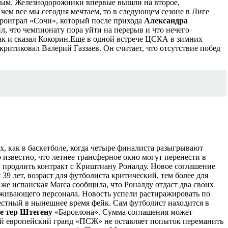
ым. Железнодорожники впервые вышли на второе,
 чем все мы сегодня мечтаем, то в следующем сезоне в Лиге
проиграл «Сочи», который после прихода
Александра
л, что чемпионату пора уйти на перерыв и что нечего
к и сказал Кокорин.
Еще в одной встрече ЦСКА в зимних
итиковал Валерий Газзаев. Он считает, что отсутствие побед
 как в баскетболе, когда четыре финалиста разыгрывают
 известно, что летнее трансферное окно могут перенести в
продлить контракт с Криштиану Роналду. Новое соглашение
39 лет, возраст для футболиста критический, тем более для
 же испанская Marca сообщила, что Роналду отдаст два своих
луживающего персонала. Новость успели растиражировать по
уместный в нынешнее время фейк. Сам футболист находится в
е тер Штегену
«Барселона». Сумма соглашения может
й европейский гранд «ПСЖ» не оставляет попыток переманить