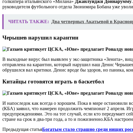
голкипера итальянского «Милана»
Джанлуиджи Доннарумму
руководителя футбольного отдела Звонимира Бобана уже уволи
ЧИТАТЬ ТАКЖЕ:
Два четверных Акатьевой в Краснояр
Черышев нарушил карантин
В выходные вирус был выявлен у экс-защитника «Зенита», виц
отправлена на карантин, который нарушил наш Денис Черышев.
обрушился вал критики. Денис вроде бы здоров, но паника, ко
Китайцы готовятся играть в баскетбол
И напоследок как всегда о хорошем. Пока в мире остановили в
(КБА) заявил, что намерен продолжить чемпионат 2 апреля. Иг
предупреждениями. Это на тот случай, если кто передумает се
стране на срок в два-три года, а то и пожизненно.
КБА настроена
Предыдущая статья
Богатым стало страшно среди нищих рос