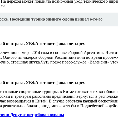
. На переход может повлиять возможный уход технического дире
ли.
ске. Последний турнир зимнего сезона вышел о-го-го
е-чемпиона мира 2014 года в составе сборной Аргентины
Эсеки
 Одного из лидеров сборной России заметили во время пробежки
нечно, страшная штука.
Чуть позже пресс-служба «Валенсии» уто
се главные спортивные турниры, в Китае готовятся их возобнов
рокам и тренерам разосланы предписания вернуться в расположе
йчас возвращаться в Китай. В случае саботажа каждый баскетбо
 решительно. Значит, эпидемия – хотя бы в Поднебесной – дейст
сиян: Депутат потребовал охраны