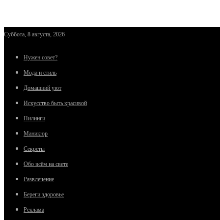
Суббота, 8 августа, 2026
Нужен совет?
Мода и стиль
Домашний уют
Искусство быть красивой
Пилинги
Маникюр
Секреты
Обо всём на свете
Развлечение
Береги здоровье
Реклама