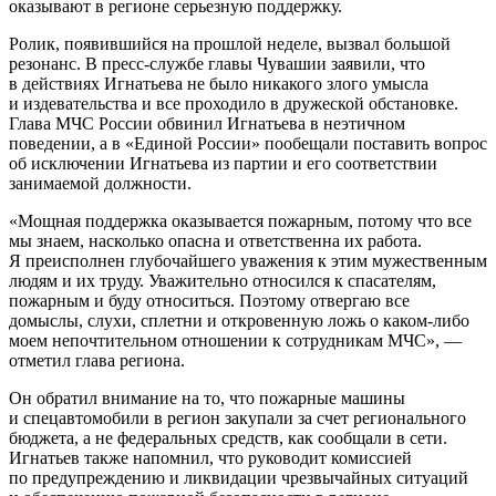
оказывают в регионе серьезную поддержку.
Ролик, появившийся на прошлой неделе, вызвал большой
резонанс. В пресс-службе главы Чувашии заявили, что
в действиях Игнатьева не было никакого злого умысла
и издевательства и все проходило в дружеской обстановке.
Глава МЧС России обвинил Игнатьева в неэтичном
поведении, а в «Единой России» пообещали поставить вопрос
об исключении Игнатьева из партии и его соответствии
занимаемой должности.
«Мощная поддержка оказывается пожарным, потому что все
мы знаем, насколько опасна и ответственна их работа.
Я преисполнен глубочайшего уважения к этим мужественным
людям и их труду. Уважительно относился к спасателям,
пожарным и буду относиться. Поэтому отвергаю все
домыслы, слухи, сплетни и откровенную ложь о каком-либо
моем непочтительном отношении к сотрудникам МЧС», —
отметил глава региона.
Он обратил внимание на то, что пожарные машины
и спецавтомобили в регион закупали за счет регионального
бюджета, а не федеральных средств, как сообщали в сети.
Игнатьев также напомнил, что руководит комиссией
по предупреждению и ликвидации чрезвычайных ситуаций