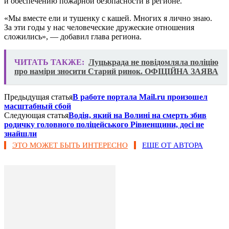
и обеспечению пожарной безопасности в регионе.
«Мы вместе ели и тушенку с кашей. Многих я лично знаю.
За эти годы у нас человеческие дружеские отношения
сложились», — добавил глава региона.
ЧИТАТЬ ТАКЖЕ:
Луцькрада не повідомляла поліцію
про наміри зносити Старий ринок. ОФІЦІЙНА ЗАЯВА
Предыдущая статья
В работе портала Mail.ru произошел
масштабный сбой
Следующая статья
Водія, який на Волині на смерть збив
родичку головного поліцейського Рівненщини, досі не
знайшли
ЭТО МОЖЕТ БЫТЬ ИНТЕРЕСНО
ЕЩЕ ОТ АВТОРА