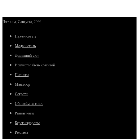
Пятница, 7 августа, 2026
Нужен совет?
Мода и стиль
Домашний уют
Искусство быть красивой
Пилинги
Маникюр
Секреты
Обо всём на свете
Развлечение
Береги здоровье
Реклама