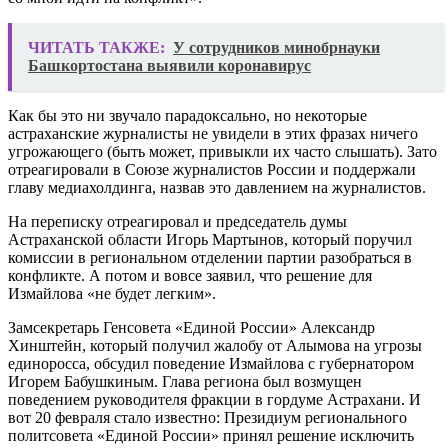
ЧИТАТЬ ТАКЖЕ:
У сотрудников минобрнауки
Башкортостана выявили коронавирус
Как бы это ни звучало парадоксально, но некоторые
астраханские журналисты не увидели в этих фразах ничего
угрожающего (быть может, привыкли их часто слышать). Зато
отреагировали в Союзе журналистов России и поддержали
главу медиахолдинга, назвав это давлением на журналистов.
На переписку отреагировал и председатель думы
Астраханской области Игорь Мартынов, который поручил
комиссии в региональном отделении партии разобраться в
конфликте. А потом и вовсе заявил, что решение для
Измайлова «не будет легким».
Замсекретарь Генсовета «Единой России» Александр
Хинштейн, который получил жалобу от Алымова на угрозы
единоросса, обсудил поведение Измайлова с губернатором
Игорем Бабушкиным. Глава региона был возмущен
поведением руководителя фракции в гордуме Астрахани. И
вот 20 февраля стало известно: Президиум регионального
политсовета «Единой России» принял решение исключить