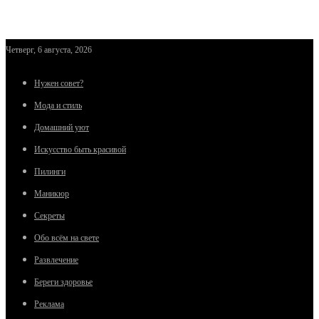
Четверг, 6 августа, 2026
Нужен совет?
Мода и стиль
Домашний уют
Искусство быть красивой
Пилинги
Маникюр
Секреты
Обо всём на свете
Развлечение
Береги здоровье
Реклама