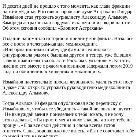
И десяти дней не прошло с того момента, как глава фракции
партии «Единая Россия» в городской думе Астрахани Ильдар
Измайлов стал угрожать журналисту Александру Алымову.
Зампреда астраханской гордумы исключили из рядов партии.
Об этом сегодня сообщил «Блокнот Астрахань».
Издание напомнило историю и причину конфликта. Началось
все с поста в телеграм-канале медиахолдинга
«Информационный штаб», где фамилия единоросса
фигурировала рядом с бывшим другом и теперь уже бывшим
главой правительства области Расулом Султановым. Кстати,
именно его вместе с рядом чиновников задержали летом 2019
года по обвинению в хищениях и махинациях.
Измайлов настоятельно просил журналиста удалить этот пост
и даже стал открыто угрожать руководителю медиахолдинга
Александру Алымову.
Тогда Алымов 10 февраля опубликовал всю переписку с
Измайловым, чтобы все убедились – такой человек не шутит:
«Не вынуждай меня в понедельник тебя искать, я не хочу
этого делать», «Ты просто меня плохо знаешь, я этого тебе не
прощу», «Я за все свои действия и слова всегда готов
ответить. Саша, хорошенько все взвесь, я бы не советовал тебе
со мной идти на конфликт».