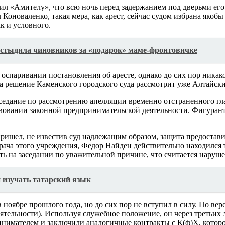
ил «Амителу», что всю ночь перед задержанием под дверьми ег
Коноваленко, такая мера, как арест, сейчас судом избрана якобы
к и условного.
стыдила чиновников за «подарок» маме-фронтовичке
оспаривании постановления об аресте, однако до сих пор никако
а решение Каменского городского суда рассмотрит уже Алтайский
аседание по рассмотрению апелляции временно отстраненного г
вовании законной предпринимательской деятельности. Фигурант
пришел, не известив суд надлежащим образом, защита предоста
ча этого учреждения, Федор Найден действительно находился та
ать на заседании по уважительной причине, что считается наруш
 изучать татарский язык
ноябре прошлого года, но до сих пор не вступил в силу. По ве
тельности). Используя служебное положение, он через третьих л
инимателем и заключили аналогичные контракты с К(ф)Х, которо