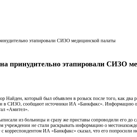
принудительно этапировали СИЗО медицинской палаты
ена принудительно этапировали СИЗО м
р Найден, который был объявлен в розыск после того, как два 
влен в СИЗО, сообщают источники ИА «Банкфакс». Информацию о
тал «Амител».
исали из больницы и сразу же приставы сопроводили его до сле
мом учреждении не стали раскрывать информацию о местонахожд
 с корреспондентом ИА «Банкфакс» сказал, что его попросили н