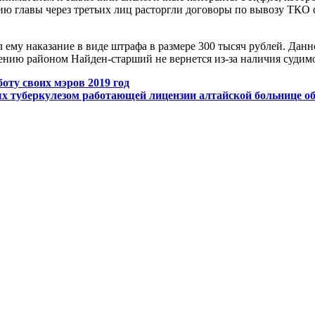
ию главы через третьих лиц расторгли договоры по вывозу ТКО
 ему наказание в виде штрафа в размере 300 тысяч рублей. Данн
ению районом Найден-старший не вернется из-за наличия судим
оту своих мэров 2019 год
ых туберкулезом работающей лицензии алтайской больнице о