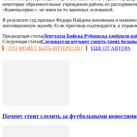
некоторые образовательные учреждения района по распоряжен
«Каменьсервис», не имея на то законных оснований.
В результате суд признал Федора Найдена виновным и назначил
апелляционную жалобу. Если приговор подтвердится, к управл
Предыдущая статья
Депутаты Бийска Рубцовска одобрили раб
Следующая статья
Следователи изучают смерть троих больн
ЭТО МОЖЕТ БЫТЬ ИНТЕРЕСНО
ЕЩЕ ОТ АВТОРА
Почему стоит следить за футбольными новостями