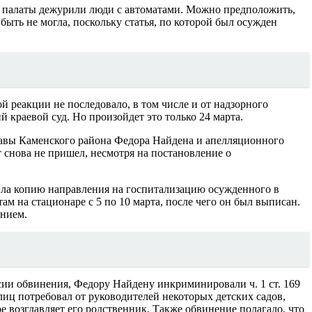
о палаты дежурили люди с автоматами. Можно предположить,
 быть не могла, поскольку статья, по которой был осужден
й реакции не последовало, в том числе и от надзорного
 краевой суд. Но произойдет это только 24 марта.
лавы Каменского района Федора Найдена и апелляционного
 снова не пришел, несмотря на постановление о
вила копию направления на госпитализацию осужденного в
м на стационаре с 5 по 10 марта, после чего он был выписан.
ением.
рсии обвинения, Федору Найдену инкриминировали ч. 1 ст. 169
иц потребовал от руководителей некоторых детских садов,
е возглавляет его родственник. Также обвинение полагало, что