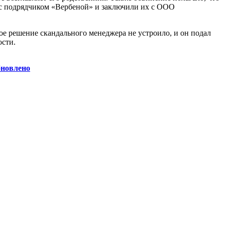
 с подрядчиком «Вербеной» и заключили их с ООО
ое решение скандального менеджера не устроило, и он подал
ости.
бновлено