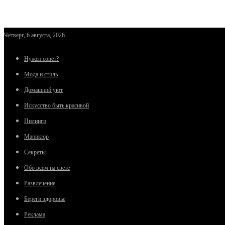
Четверг, 6 августа, 2026
Нужен совет?
Мода и стиль
Домашний уют
Искусство быть красивой
Пилинги
Маникюр
Секреты
Обо всём на свете
Развлечение
Береги здоровье
Реклама