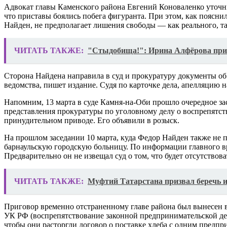
Адвокат главы Каменского района Евгений Коноваленко уточн
что приставы боялись побега фигуранта. При этом, как пояснил 
Найден, не предполагает лишения свободы — как реального, та
ЧИТАТЬ ТАКЖЕ:
"Стыдобища!": Ирина Алфёрова при
Сторона Найдена направила в суд и прокуратуру документы об 
ведомства, пишет издание. Судя по карточке дела, апелляцию н
Напомним, 13 марта в суде Камня-на-Оби прошло очередное з
представления прокуратуры по уголовному делу о воспрепятст
принудительном приводе. Его объявили в розыск.
На прошлом заседании 10 марта, куда Федор Найден также не 
барнаульскую городскую больницу. По информации главного вра
Предварительно он не извещал суд о том, что будет отсутствов
ЧИТАТЬ ТАКЖЕ:
Муфтий Татарстана призвал беречь и
Приговор временно отстраненному главе района был вынесен в 
УК РФ (воспрепятствование законной предпринимательской дея
чтобы они расторгли договор о поставке хлеба с одним предпр