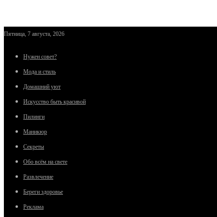
Пятница, 7 августа, 2026
Нужен совет?
Мода и стиль
Домашний уют
Искусство быть красивой
Пилинги
Маникюр
Секреты
Обо всём на свете
Развлечение
Береги здоровье
Реклама