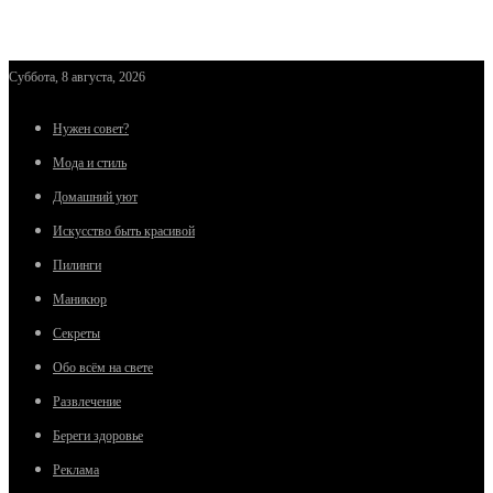
Суббота, 8 августа, 2026
Нужен совет?
Мода и стиль
Домашний уют
Искусство быть красивой
Пилинги
Маникюр
Секреты
Обо всём на свете
Развлечение
Береги здоровье
Реклама