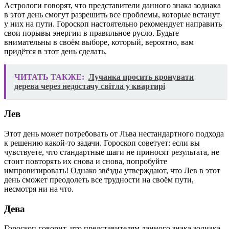
Астрологи говорят, что представители данного знака зодиака
в этот день смогут разрешить все проблемы, которые встанут
у них на пути. Гороскоп настоятельно рекомендует направить
свои порывы энергии в правильное русло. Будьте
внимательны в своём выборе, который, вероятно, вам
придётся в этот день сделать.
ЧИТАТЬ ТАКЖЕ:
Лучанка просить кронувати
дерева через недостачу світла у квартирі
Лев
Этот день может потребовать от Льва нестандартного подхода
к решению какой-то задачи. Гороскоп советует: если вы
чувствуете, что стандартные шаги не приносят результата, не
стоит повторять их снова и снова, попробуйте
импровизировать! Однако звёзды утверждают, что Лев в этот
день сможет преодолеть все трудности на своём пути,
несмотря ни на что.
Дева
Гороскоп говорит, что представителям данного знака зодиака