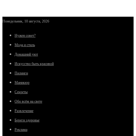
Понедельник, 10 августа, 2026
Нужен совет?
Мода и стиль
Домашний уют
Искусство быть красивой
Пилинги
Маникюр
Секреты
Обо всём на свете
Развлечение
Береги здоровье
Реклама