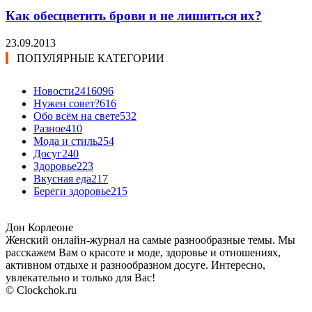
Как обесцветить брови и не лишиться их?
23.09.2013
ПОПУЛЯРНЫЕ КАТЕГОРИИ
Новости24
16096
Нужен совет?
616
Обо всём на свете
532
Разное
410
Мода и стиль
254
Досуг
240
Здоровье
223
Вкусная еда
217
Береги здоровье
215
Дон Корлеоне
Женский онлайн-журнал на самые разнообразные темы. Мы
расскажем Вам о красоте и моде, здоровье и отношениях,
активном отдыхе и разнообразном досуге. Интересно,
увлекательно и только для Вас!
© Clockchok.ru