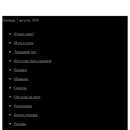
Пятница, 7 августа, 2026
Нужен совет?
Мода и стиль
Домашний уют
Искусство быть красивой
Пилинги
Маникюр
Секреты
Обо всём на свете
Развлечение
Береги здоровье
Реклама