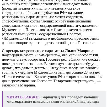
«Об общих принципах организации законодательных
(представительных) и исполнительных органов
государственной власти субъектов РФ» название
региональных парламентов «не может содержать
словосочетаний, составляющих основу наименований
федеральных органов государственной власти», напомнил
Мухаметшин. По его словам, сейчас парламенты шести
регионов именуются Государственным Советом.
«[Мухаметшин] высказался о необходимости рассмотрения
данного вопроса», — говорится в сообщении Госсовета.
Секретарь татарстанского парламента
Лилия Маврина
подтвердила газете «Коммерсантъ», что, если Госсовет РФ
получит статус госоргана, Госсовет республики «не сможет
повторять его название». В этом случае депутаты «будут
думать, что дальше делать». Следующее заседание рабочей
группы с участием Мухаметшина запланировано 23 января.
«Пока изменения в Конституцию РФ не приняты, основания
для переименования Госсовета Татарстана отсутствуют», —
заключила Маврина.
ЧИТАТЬ ТАКЖЕ:
Барнаулец лет проведет колонии
многократные изнасилования маленькой падчерицы