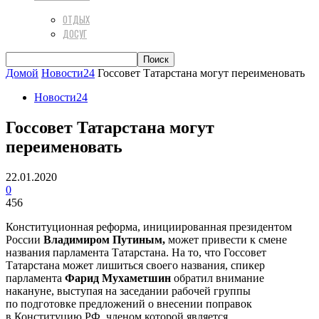
ОТДЫХ
ДОСУГ
Домой
Новости24
Госсовет Татарстана могут переименовать
Новости24
Госсовет Татарстана могут
переименовать
22.01.2020
0
456
Конституционная реформа, инициированная президентом
России
Владимиром Путиным,
может привести к смене
названия парламента Татарстана. На то, что Госсовет
Татарстана может лишиться своего названия, спикер
парламента
Фарид Мухаметшин
обратил внимание
накануне, выступая на заседании рабочей группы
по подготовке предложений о внесении поправок
в Конституцию РФ, членом которой является.