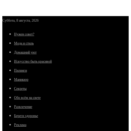
Суббота, 8 августа, 2026
Нужен совет?
Мода и стиль
Домашний уют
Искусство быть красивой
Пилинги
Маникюр
Секреты
Обо всём на свете
Развлечение
Береги здоровье
Реклама